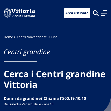
Vai
Vai
Vai
al
al
al
Area riservata
menu
contenuto
footer
di
principale
navigazione
Home
Centri convenzionati
Pisa
Centri grandine
Cerca i Centri grandine
Vittoria
Danni da grandine? Chiama l'800.19.10.10
Da Lunedì a Venerdì dalle 9 alle 18