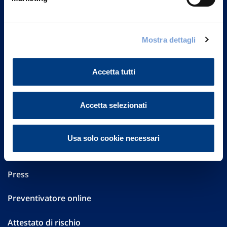
Part. IVA 01329510158
FAQ
Mostra dettagli
Governance
Accetta tutti
Investor Relations
Altre informazioni
Accetta selezionati
Sostenibilità
Usa solo cookie necessari
Performances
Press
Preventivatore online
Attestato di rischio