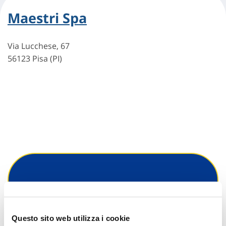
Maestri Spa
Via Lucchese, 67
56123 Pisa (PI)
Hai bisogno di
informazioni?
Questo sito web utilizza i cookie
Trova l'Agenzia più vicina a te e parla con