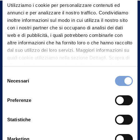
un nostro Agente.
Utilizziamo i cookie per personalizzare contenuti ed
annunci e per analizzare il nostro traffico. Condividiamo
inoltre informazioni sul modo in cui utilizza il nostro sito
Contattaci
con i nostri partner che si occupano di analisi dei dati
web e di pubblicità, i quali potrebbero combinarle con
altre informazioni che ha fornito loro o che hanno raccolto
dal suo utilizzo dei loro servizi. Maggiori informazioni su
quali cookie utilizziamo nella sezione Dettagli. Scopra di
più su chi siamo, come può contattarci e come trattiamo i
dati personali nella nostra Informativa sulla privacy che
Selezione
può trovare nel footer del sito nella sezione "Informativa
Necessari
del
Privacy del sito".
consenso
Preferenze
Vittoria Assicurazioni S.p.A.
Statistiche
Via Ignazio Gardella, 2
20149 Milano
Marketing