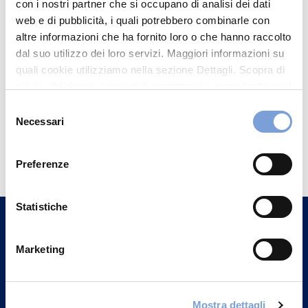
con i nostri partner che si occupano di analisi dei dati
web e di pubblicità, i quali potrebbero combinarle con
altre informazioni che ha fornito loro o che hanno raccolto
dal suo utilizzo dei loro servizi. Maggiori informazioni su
quali cookie utilizziamo nella sezione Dettagli. Scopra di
più su chi siamo, come può contattarci e come trattiamo i
dati personali nella nostra Informativa sulla privacy che
Selezione
può trovare nel footer del sito nella sezione "Informativa
Necessari
del
Privacy del sito".
Hai bisogno di
consenso
informazioni?
Preferenze
Trova l'Agenzia più vicina a te e parla con
un nostro Agente.
Statistiche
Contattaci
Marketing
Mostra dettagli