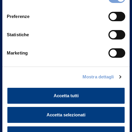
Privacy del sito".
consenso
Preferenze
Statistiche
Marketing
Mostra dettagli
Vittoria Assicurazioni S.p.A.
Via Ignazio Gardella, 2
Accetta tutti
20149 Milano
Part. IVA 01329510158
Accetta selezionati
FAQ