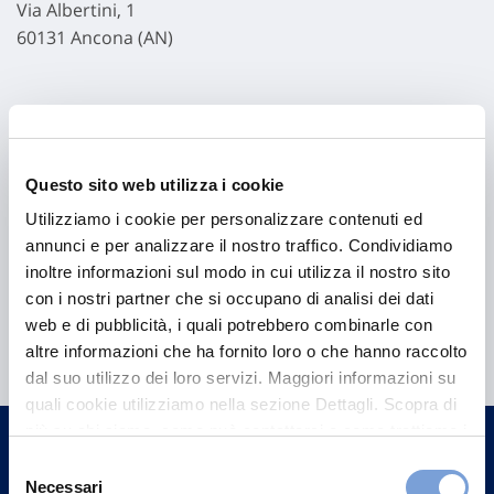
Via Albertini, 1
60131 Ancona (AN)
Questo sito web utilizza i cookie
Utilizziamo i cookie per personalizzare contenuti ed
annunci e per analizzare il nostro traffico. Condividiamo
inoltre informazioni sul modo in cui utilizza il nostro sito
con i nostri partner che si occupano di analisi dei dati
Hai bisogno di
web e di pubblicità, i quali potrebbero combinarle con
informazioni?
altre informazioni che ha fornito loro o che hanno raccolto
dal suo utilizzo dei loro servizi. Maggiori informazioni su
Trova l'Agenzia più vicina a te e parla con
quali cookie utilizziamo nella sezione Dettagli. Scopra di
un nostro Agente.
più su chi siamo, come può contattarci e come trattiamo i
dati personali nella nostra Informativa sulla privacy che
Selezione
Contattaci
può trovare nel footer del sito nella sezione "Informativa
Necessari
del