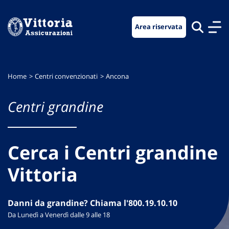
Vai
Vai
Vai
al
al
al
Area riservata
menu
contenuto
footer
di
principale
navigazione
Home
Centri convenzionati
Ancona
Centri grandine
Cerca i Centri grandine
Vittoria
Danni da grandine? Chiama l'800.19.10.10
Da Lunedì a Venerdì dalle 9 alle 18