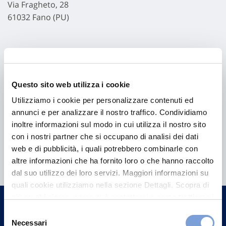
Via Fragheto, 28
61032 Fano (PU)
Questo sito web utilizza i cookie
Utilizziamo i cookie per personalizzare contenuti ed
annunci e per analizzare il nostro traffico. Condividiamo
inoltre informazioni sul modo in cui utilizza il nostro sito
con i nostri partner che si occupano di analisi dei dati
Hai bisogno di
web e di pubblicità, i quali potrebbero combinarle con
informazioni?
altre informazioni che ha fornito loro o che hanno raccolto
dal suo utilizzo dei loro servizi. Maggiori informazioni su
Trova l'Agenzia più vicina a te e parla con
quali cookie utilizziamo nella sezione Dettagli. Scopra di
un nostro Agente.
più su chi siamo, come può contattarci e come trattiamo i
dati personali nella nostra Informativa sulla privacy che
Selezione
Contattaci
può trovare nel footer del sito nella sezione "Informativa
Necessari
del