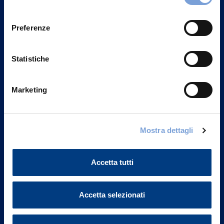
Privacy del sito".
consenso
Preferenze
Statistiche
Marketing
Mostra dettagli
Vittoria Assicurazioni S.p.A.
Via Ignazio Gardella, 2
Accetta tutti
20149 Milano
Part. IVA 01329510158
Accetta selezionati
FAQ