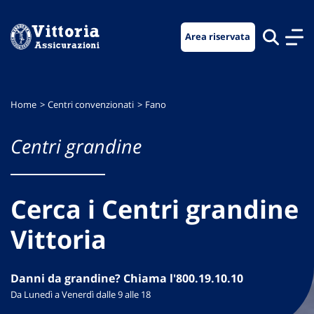
Vai
Vai
Vai
al
al
al
Area riservata
menu
contenuto
footer
di
principale
navigazione
Home
Centri convenzionati
Fano
Centri grandine
Cerca i Centri grandine
Vittoria
Danni da grandine? Chiama l'800.19.10.10
Da Lunedì a Venerdì dalle 9 alle 18