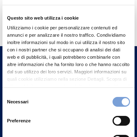
Questo sito web utilizza i cookie
Hai bisogno di
Utilizziamo i cookie per personalizzare contenuti ed
informazioni?
annunci e per analizzare il nostro traffico. Condividiamo
Trova l'Agenzia più vicina a te e parla con
inoltre informazioni sul modo in cui utilizza il nostro sito
con i nostri partner che si occupano di analisi dei dati
un nostro Agente.
web e di pubblicità, i quali potrebbero combinarle con
altre informazioni che ha fornito loro o che hanno raccolto
Contattaci
dal suo utilizzo dei loro servizi. Maggiori informazioni su
quali cookie utilizziamo nella sezione Dettagli. Scopra di
più su chi siamo, come può contattarci e come trattiamo i
dati personali nella nostra Informativa sulla privacy che
Selezione
può trovare nel footer del sito nella sezione "Informativa
Necessari
del
Privacy del sito".
consenso
Preferenze