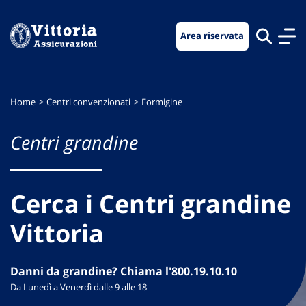
Vai
Vai
Vai
al
al
al
Area riservata
menu
contenuto
footer
di
principale
navigazione
Home
Centri convenzionati
Formigine
Centri grandine
Cerca i Centri grandine
Vittoria
Danni da grandine? Chiama l'800.19.10.10
Da Lunedì a Venerdì dalle 9 alle 18