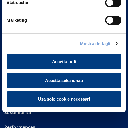
Statistiche
Marketing
Vittoria Assicurazioni S.p.A.
Via Ignazio Gardella, 2
20149 Milano
Part. IVA 01329510158
Mostra dettagli
FAQ
Accetta tutti
Governance
Accetta selezionati
Investor Relations
Altre informazioni
Usa solo cookie necessari
Sostenibilità
Performances