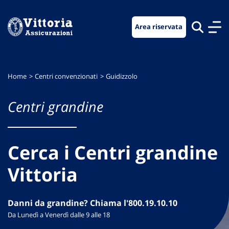
Vai
Vai
Vai
al
al
al
Area riservata
menu
contenuto
footer
di
principale
navigazione
Home
Centri convenzionati
Guidizzolo
Centri grandine
Cerca i Centri grandine
Vittoria
Danni da grandine? Chiama l'800.19.10.10
Da Lunedì a Venerdì dalle 9 alle 18