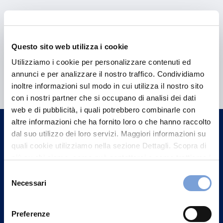
Questo sito web utilizza i cookie
Utilizziamo i cookie per personalizzare contenuti ed
Hai bisogno di
annunci e per analizzare il nostro traffico. Condividiamo
informazioni?
inoltre informazioni sul modo in cui utilizza il nostro sito
con i nostri partner che si occupano di analisi dei dati
Trova l'Agenzia più vicina a te e parla con
web e di pubblicità, i quali potrebbero combinarle con
un nostro Agente.
altre informazioni che ha fornito loro o che hanno raccolto
dal suo utilizzo dei loro servizi. Maggiori informazioni su
Contattaci
quali cookie utilizziamo nella sezione Dettagli. Scopra di
più su chi siamo, come può contattarci e come trattiamo i
dati personali nella nostra Informativa sulla privacy che
Selezione
può trovare nel footer del sito nella sezione "Informativa
Necessari
del
Privacy del sito".
consenso
Preferenze