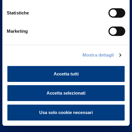
Statistiche
Marketing
Vittoria Assicurazioni S.p.A.
Via Ignazio Gardella, 2
Mostra dettagli
20149 Milano
Part. IVA 01329510158
Accetta tutti
FAQ
Accetta selezionati
Governance
Investor Relations
Usa solo cookie necessari
Altre informazioni