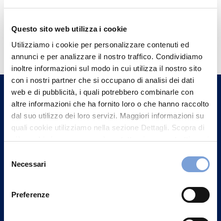
Questo sito web utilizza i cookie
Hai bisogno di
Utilizziamo i cookie per personalizzare contenuti ed
informazioni?
annunci e per analizzare il nostro traffico. Condividiamo
Trova l'Agenzia più vicina a te e parla con
inoltre informazioni sul modo in cui utilizza il nostro sito
con i nostri partner che si occupano di analisi dei dati
un nostro Agente.
web e di pubblicità, i quali potrebbero combinarle con
altre informazioni che ha fornito loro o che hanno raccolto
Contattaci
dal suo utilizzo dei loro servizi. Maggiori informazioni su
quali cookie utilizziamo nella sezione Dettagli. Scopra di
più su chi siamo, come può contattarci e come trattiamo i
dati personali nella nostra Informativa sulla privacy che
Selezione
può trovare nel footer del sito nella sezione "Informativa
Necessari
del
Privacy del sito".
consenso
Preferenze