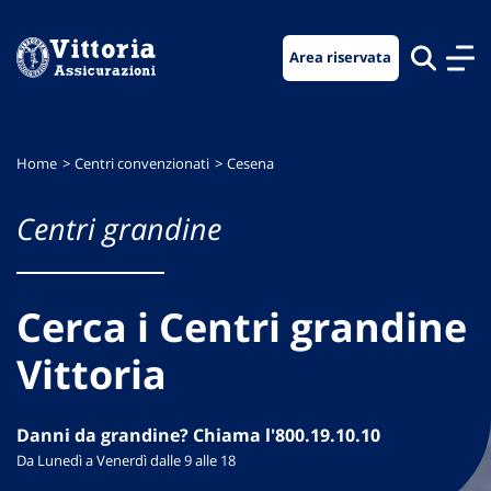
Vai
Vai
Vai
al
al
al
Area riservata
menu
contenuto
footer
di
principale
navigazione
Home
Centri convenzionati
Cesena
Centri grandine
Cerca i Centri grandine
Vittoria
Danni da grandine? Chiama l'800.19.10.10
Da Lunedì a Venerdì dalle 9 alle 18