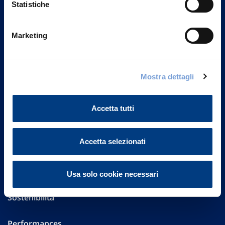
Statistiche
Marketing
Vittoria Assicurazioni S.p.A.
Via Ignazio Gardella, 2
20149 Milano
Part. IVA 01329510158
Mostra dettagli
FAQ
Accetta tutti
Governance
Accetta selezionati
Investor Relations
Altre informazioni
Usa solo cookie necessari
Sostenibilità
Performances