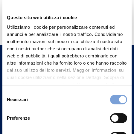
Questo sito web utilizza i cookie
Hai bisogno di
Utilizziamo i cookie per personalizzare contenuti ed
informazioni?
annunci e per analizzare il nostro traffico. Condividiamo
Trova l'Agenzia più vicina a te e parla con
inoltre informazioni sul modo in cui utilizza il nostro sito
con i nostri partner che si occupano di analisi dei dati
un nostro Agente.
web e di pubblicità, i quali potrebbero combinarle con
altre informazioni che ha fornito loro o che hanno raccolto
Contattaci
dal suo utilizzo dei loro servizi. Maggiori informazioni su
quali cookie utilizziamo nella sezione Dettagli. Scopra di
più su chi siamo, come può contattarci e come trattiamo i
dati personali nella nostra Informativa sulla privacy che
Selezione
può trovare nel footer del sito nella sezione "Informativa
Necessari
del
Privacy del sito".
consenso
Preferenze