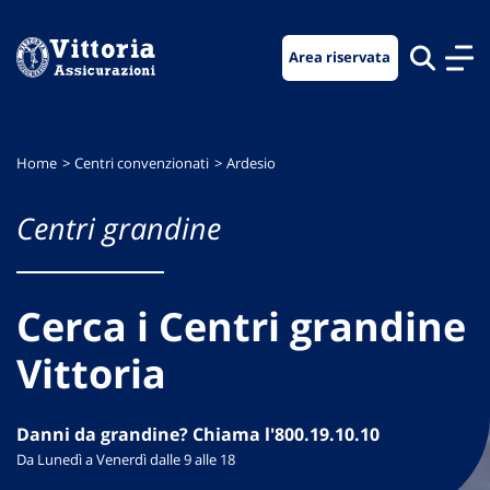
Vai
Vai
Vai
al
al
al
Area riservata
menu
contenuto
footer
di
principale
navigazione
Home
Centri convenzionati
Ardesio
Centri grandine
Cerca i Centri grandine
Vittoria
Danni da grandine? Chiama l'800.19.10.10
Da Lunedì a Venerdì dalle 9 alle 18