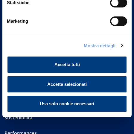
Statistiche
Marketing
Vittoria Assicurazioni S.p.A.
Via Ignazio Gardella, 2
20149 Milano
Part. IVA 01329510158
Mostra dettagli
FAQ
Accetta tutti
Governance
Accetta selezionati
Investor Relations
Altre informazioni
Usa solo cookie necessari
Sostenibilità
Performances