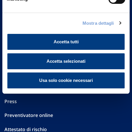
Part. IVA 01329510158
FAQ
Mostra dettagli
Governance
Accetta tutti
Investor Relations
Altre informazioni
Accetta selezionati
Sostenibilità
Usa solo cookie necessari
Performances
Press
Preventivatore online
Attestato di rischio