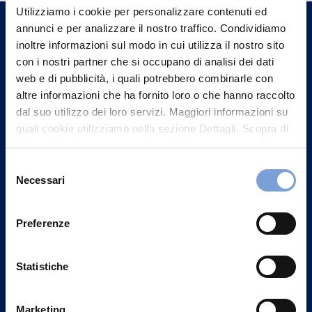
un nostro Agente.
Utilizziamo i cookie per personalizzare contenuti ed
annunci e per analizzare il nostro traffico. Condividiamo
inoltre informazioni sul modo in cui utilizza il nostro sito
Contattaci
con i nostri partner che si occupano di analisi dei dati
web e di pubblicità, i quali potrebbero combinarle con
altre informazioni che ha fornito loro o che hanno raccolto
dal suo utilizzo dei loro servizi. Maggiori informazioni su
quali cookie utilizziamo nella sezione Dettagli. Scopra di
più su chi siamo, come può contattarci e come trattiamo i
dati personali nella nostra Informativa sulla privacy che
Selezione
può trovare nel footer del sito nella sezione "Informativa
Necessari
del
Privacy del sito".
consenso
Preferenze
Vittoria Assicurazioni S.p.A.
Statistiche
Via Ignazio Gardella, 2
20149 Milano
Marketing