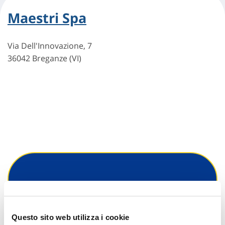
Maestri Spa
Via Dell'Innovazione, 7
36042 Breganze (VI)
Hai bisogno di
informazioni?
Questo sito web utilizza i cookie
Trova l'Agenzia più vicina a te e parla con