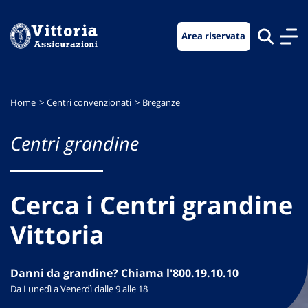
Vai
Vai
Vai
al
al
al
Area riservata
menu
contenuto
footer
di
principale
navigazione
Home
Centri convenzionati
Breganze
Centri grandine
Cerca i Centri grandine
Vittoria
Danni da grandine? Chiama l'800.19.10.10
Da Lunedì a Venerdì dalle 9 alle 18