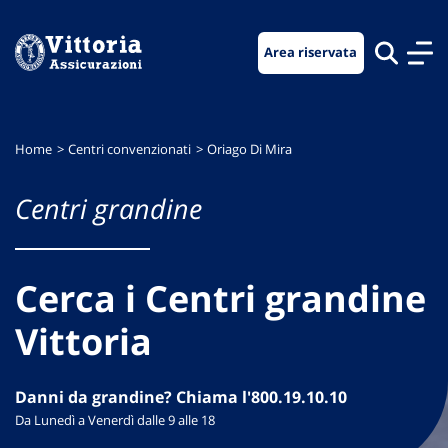
Vai
Vai
Vai
al
al
al
Area riservata
menu
contenuto
footer
di
principale
navigazione
Home
Centri convenzionati
Oriago Di Mira
Centri grandine
Cerca i Centri grandine
Vittoria
Danni da grandine? Chiama l'800.19.10.10
Da Lunedì a Venerdì dalle 9 alle 18