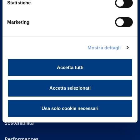
Statistiche
Marketing
Vittoria Assicurazioni S.p.A.
Via Ignazio Gardella, 2
20149 Milano
Part. IVA 01329510158
Mostra dettagli
FAQ
Accetta tutti
Governance
Accetta selezionati
Investor Relations
Altre informazioni
Usa solo cookie necessari
Sostenibilità
Performances