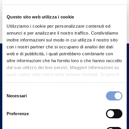
Questo sito web utilizza i cookie
Hai bisogno di
Utilizziamo i cookie per personalizzare contenuti ed
informazioni?
annunci e per analizzare il nostro traffico. Condividiamo
Trova l'Agenzia più vicina a te e parla con
inoltre informazioni sul modo in cui utilizza il nostro sito
con i nostri partner che si occupano di analisi dei dati
un nostro Agente.
web e di pubblicità, i quali potrebbero combinarle con
altre informazioni che ha fornito loro o che hanno raccolto
Contattaci
dal suo utilizzo dei loro servizi. Maggiori informazioni su
quali cookie utilizziamo nella sezione Dettagli. Scopra di
più su chi siamo, come può contattarci e come trattiamo i
dati personali nella nostra Informativa sulla privacy che
Selezione
può trovare nel footer del sito nella sezione "Informativa
Necessari
del
Privacy del sito".
consenso
Preferenze