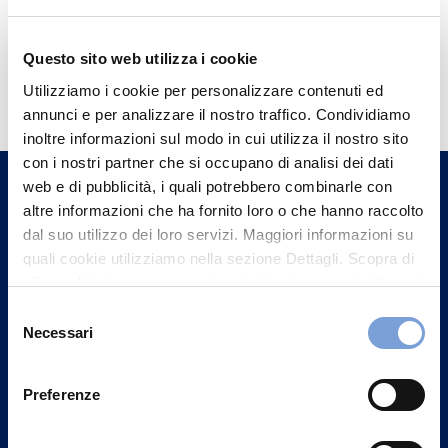
Questo sito web utilizza i cookie
Hai bisogno di
Utilizziamo i cookie per personalizzare contenuti ed
informazioni?
annunci e per analizzare il nostro traffico. Condividiamo
Trova l'Agenzia più vicina a te e parla con
inoltre informazioni sul modo in cui utilizza il nostro sito
con i nostri partner che si occupano di analisi dei dati
un nostro Agente.
web e di pubblicità, i quali potrebbero combinarle con
altre informazioni che ha fornito loro o che hanno raccolto
Contattaci
dal suo utilizzo dei loro servizi. Maggiori informazioni su
quali cookie utilizziamo nella sezione Dettagli. Scopra di
più su chi siamo, come può contattarci e come trattiamo i
dati personali nella nostra Informativa sulla privacy che
Selezione
può trovare nel footer del sito nella sezione "Informativa
Necessari
del
Privacy del sito".
consenso
Preferenze