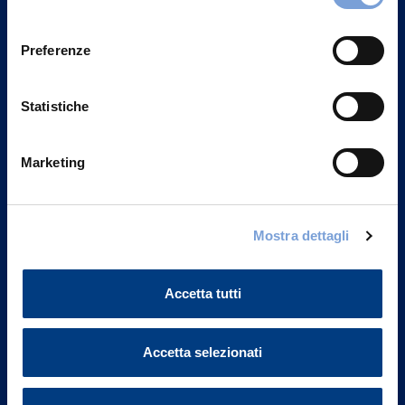
Privacy del sito".
consenso
Preferenze
Statistiche
Marketing
Mostra dettagli
Vittoria Assicurazioni S.p.A.
Via Ignazio Gardella, 2
Accetta tutti
20149 Milano
Part. IVA 01329510158
Accetta selezionati
FAQ