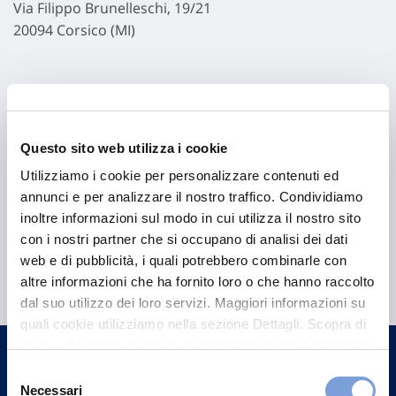
Via Filippo Brunelleschi, 19/21
20094 Corsico (MI)
Questo sito web utilizza i cookie
Utilizziamo i cookie per personalizzare contenuti ed
annunci e per analizzare il nostro traffico. Condividiamo
inoltre informazioni sul modo in cui utilizza il nostro sito
con i nostri partner che si occupano di analisi dei dati
Hai bisogno di
web e di pubblicità, i quali potrebbero combinarle con
informazioni?
altre informazioni che ha fornito loro o che hanno raccolto
dal suo utilizzo dei loro servizi. Maggiori informazioni su
Trova l'Agenzia più vicina a te e parla con
quali cookie utilizziamo nella sezione Dettagli. Scopra di
un nostro Agente.
più su chi siamo, come può contattarci e come trattiamo i
dati personali nella nostra Informativa sulla privacy che
Selezione
Contattaci
può trovare nel footer del sito nella sezione "Informativa
Necessari
del