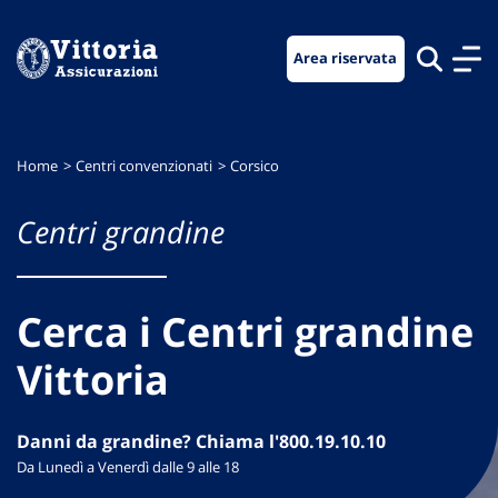
Vai
Vai
Vai
al
al
al
Area riservata
menu
contenuto
footer
di
principale
navigazione
Home
Centri convenzionati
Corsico
Centri grandine
Cerca i Centri grandine
Vittoria
Danni da grandine? Chiama l'800.19.10.10
Da Lunedì a Venerdì dalle 9 alle 18