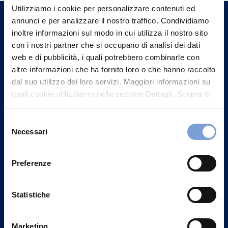
un nostro Agente.
Utilizziamo i cookie per personalizzare contenuti ed
annunci e per analizzare il nostro traffico. Condividiamo
inoltre informazioni sul modo in cui utilizza il nostro sito
Contattaci
con i nostri partner che si occupano di analisi dei dati
web e di pubblicità, i quali potrebbero combinarle con
altre informazioni che ha fornito loro o che hanno raccolto
dal suo utilizzo dei loro servizi. Maggiori informazioni su
quali cookie utilizziamo nella sezione Dettagli. Scopra di
più su chi siamo, come può contattarci e come trattiamo i
dati personali nella nostra Informativa sulla privacy che
Selezione
può trovare nel footer del sito nella sezione "Informativa
Necessari
del
Privacy del sito".
consenso
Preferenze
Vittoria Assicurazioni S.p.A.
Statistiche
Via Ignazio Gardella, 2
20149 Milano
Marketing