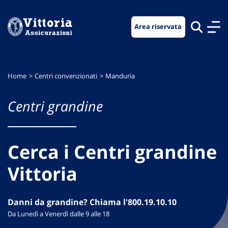
Vai
Vai
Vai
al
al
al
Area riservata
menu
contenuto
footer
di
principale
navigazione
Home
Centri convenzionati
Manduria
Centri grandine
Cerca i Centri grandine
Vittoria
Danni da grandine? Chiama l'800.19.10.10
Da Lunedì a Venerdì dalle 9 alle 18