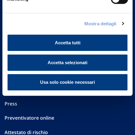
Part. IVA 01329510158
FAQ
Mostra dettagli
Governance
Accetta tutti
Investor Relations
Altre informazioni
Accetta selezionati
Sostenibilità
Usa solo cookie necessari
Performances
Press
Preventivatore online
Attestato di rischio