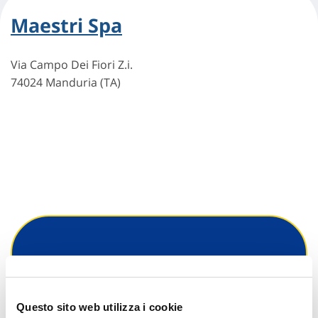
Maestri Spa
Via Campo Dei Fiori Z.i.
74024 Manduria (TA)
Hai bisogno di
informazioni?
Questo sito web utilizza i cookie
Trova l'Agenzia più vicina a te e parla con