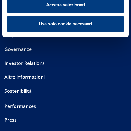
Vittoria Assicurazioni S.p.A.
Accetta selezionati
Via Ignazio Gardella, 2
20149 Milano
Part. IVA 01329510158
Usa solo cookie necessari
FAQ
Governance
Investor Relations
Altre informazioni
Sostenibilità
Performances
Press