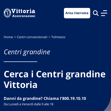
Vai
Vai
Vai
al
al
al
Area riservata
menu
contenuto
footer
di
principale
navigazione
Home
Centri convenzionati
Tolmezzo
Centri grandine
Cerca i Centri grandine
Vittoria
Danni da grandine? Chiama l'800.19.10.10
Da Lunedì a Venerdì dalle 9 alle 18