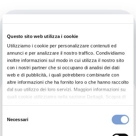
Maestri Spa
Questo sito web utilizza i cookie
Via Salaria Superiore Snc
Utilizziamo i cookie per personalizzare contenuti ed
63100 Ascoli Piceno (AP)
annunci e per analizzare il nostro traffico. Condividiamo
inoltre informazioni sul modo in cui utilizza il nostro sito
con i nostri partner che si occupano di analisi dei dati
web e di pubblicità, i quali potrebbero combinarle con
altre informazioni che ha fornito loro o che hanno raccolto
dal suo utilizzo dei loro servizi. Maggiori informazioni su
Maestri Spa
quali cookie utilizziamo nella sezione Dettagli. Scopra di
più su chi siamo, come può contattarci e come trattiamo i
Via Dell'Artigianato, 1
dati personali nella nostra Informativa sulla privacy che
Selezione
63100 Ascoli Piceno (AP)
può trovare nel footer del sito nella sezione "Informativa
Necessari
del
Privacy del sito".
consenso