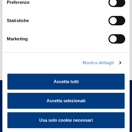
Preferenze
Statistiche
Marketing
Hai bisogno di
Mostra dettagli
informazioni?
Trova l'Agenzia più vicina a te e parla con
Accetta tutti
un nostro Agente.
Contattaci
Accetta selezionati
Usa solo cookie necessari