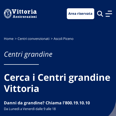
Vai
Vai
Vai
al
al
al
Area riservata
menu
contenuto
footer
di
principale
navigazione
Home
Centri convenzionati
Ascoli Piceno
Centri grandine
Cerca i Centri grandine
Vittoria
Danni da grandine? Chiama l'800.19.10.10
Da Lunedì a Venerdì dalle 9 alle 18