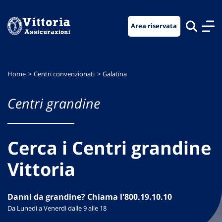
Vai
Vai
Vai
al
al
al
Area riservata
menu
contenuto
footer
di
principale
navigazione
Home
Centri convenzionati
Galatina
Centri grandine
Cerca i Centri grandine
Vittoria
Danni da grandine? Chiama l'800.19.10.10
Da Lunedì a Venerdì dalle 9 alle 18