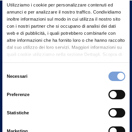
un nostro Agente.
Utilizziamo i cookie per personalizzare contenuti ed
annunci e per analizzare il nostro traffico. Condividiamo
inoltre informazioni sul modo in cui utilizza il nostro sito
Contattaci
con i nostri partner che si occupano di analisi dei dati
web e di pubblicità, i quali potrebbero combinarle con
altre informazioni che ha fornito loro o che hanno raccolto
dal suo utilizzo dei loro servizi. Maggiori informazioni su
quali cookie utilizziamo nella sezione Dettagli. Scopra di
più su chi siamo, come può contattarci e come trattiamo i
dati personali nella nostra Informativa sulla privacy che
Selezione
può trovare nel footer del sito nella sezione "Informativa
Necessari
del
Privacy del sito".
consenso
Preferenze
Vittoria Assicurazioni S.p.A.
Statistiche
Via Ignazio Gardella, 2
20149 Milano
Marketing