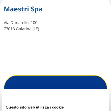
Maestri Spa
Via Donatello, 100
73013 Galatina (LE)
Hai bisogno di
informazioni?
Questo sito web utilizza i cookie
Trova l'Agenzia più vicina a te e parla con