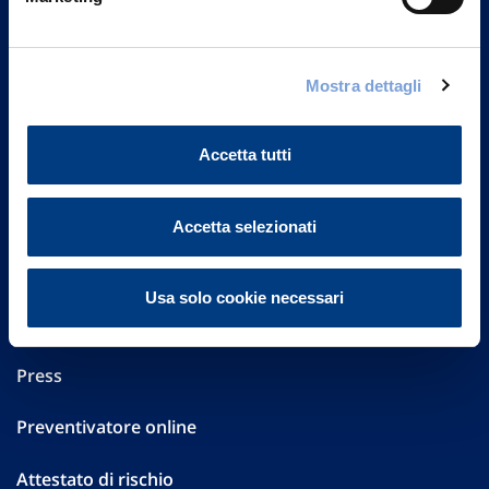
Part. IVA 01329510158
FAQ
Mostra dettagli
Governance
Accetta tutti
Investor Relations
Altre informazioni
Accetta selezionati
Sostenibilità
Usa solo cookie necessari
Performances
Press
Preventivatore online
Attestato di rischio