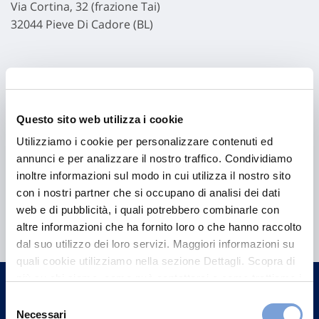
Via Cortina, 32 (frazione Tai)
32044 Pieve Di Cadore (BL)
Questo sito web utilizza i cookie
Utilizziamo i cookie per personalizzare contenuti ed
annunci e per analizzare il nostro traffico. Condividiamo
inoltre informazioni sul modo in cui utilizza il nostro sito
con i nostri partner che si occupano di analisi dei dati
Hai bisogno di
web e di pubblicità, i quali potrebbero combinarle con
informazioni?
altre informazioni che ha fornito loro o che hanno raccolto
dal suo utilizzo dei loro servizi. Maggiori informazioni su
Trova l'Agenzia più vicina a te e parla con
quali cookie utilizziamo nella sezione Dettagli. Scopra di
un nostro Agente.
più su chi siamo, come può contattarci e come trattiamo i
dati personali nella nostra Informativa sulla privacy che
Selezione
Contattaci
può trovare nel footer del sito nella sezione "Informativa
Necessari
del