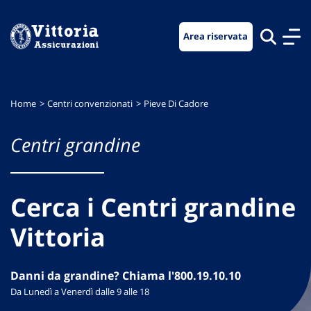
Vai
Vai
Vai
al
al
al
Area riservata
menu
contenuto
footer
di
principale
navigazione
Home
Centri convenzionati
Pieve Di Cadore
Centri grandine
Cerca i Centri grandine
Vittoria
Danni da grandine? Chiama l'800.19.10.10
Da Lunedì a Venerdì dalle 9 alle 18