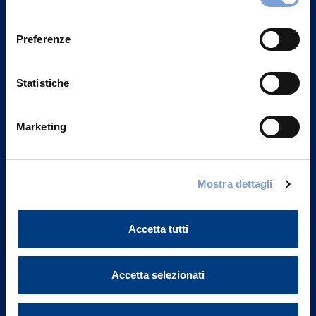
Privacy del sito".
consenso
Preferenze
Statistiche
Marketing
Mostra dettagli
Vittoria Assicurazioni S.p.A.
Via Ignazio Gardella, 2
Accetta tutti
20149 Milano
Part. IVA 01329510158
Accetta selezionati
FAQ