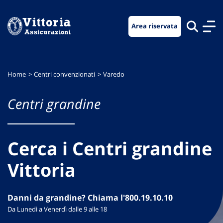
Vai
Vai
Vai
al
al
al
Area riservata
menu
contenuto
footer
di
principale
navigazione
Home
Centri convenzionati
Varedo
Centri grandine
Cerca i Centri grandine
Vittoria
Danni da grandine? Chiama l'800.19.10.10
Da Lunedì a Venerdì dalle 9 alle 18