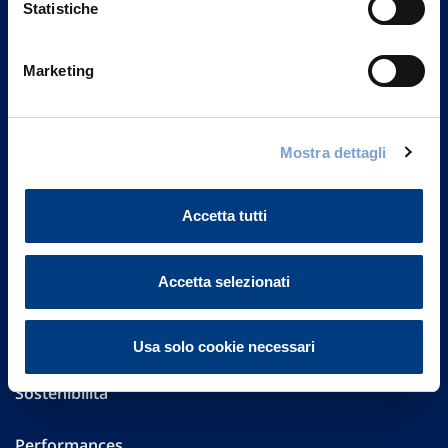
Statistiche
Marketing
Vittoria Assicurazioni S.p.A.
Via Ignazio Gardella, 2
20149 Milano
Part. IVA 01329510158
Mostra dettagli
FAQ
Accetta tutti
Governance
Accetta selezionati
Investor Relations
Altre informazioni
Usa solo cookie necessari
Sostenibilità
Performances