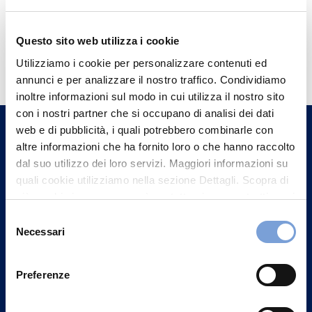
Questo sito web utilizza i cookie
Hai bisogno di
Utilizziamo i cookie per personalizzare contenuti ed
informazioni?
annunci e per analizzare il nostro traffico. Condividiamo
Trova l'Agenzia più vicina a te e parla con
inoltre informazioni sul modo in cui utilizza il nostro sito
con i nostri partner che si occupano di analisi dei dati
un nostro Agente.
web e di pubblicità, i quali potrebbero combinarle con
altre informazioni che ha fornito loro o che hanno raccolto
Contattaci
dal suo utilizzo dei loro servizi. Maggiori informazioni su
quali cookie utilizziamo nella sezione Dettagli. Scopra di
più su chi siamo, come può contattarci e come trattiamo i
dati personali nella nostra Informativa sulla privacy che
Selezione
può trovare nel footer del sito nella sezione "Informativa
Necessari
del
Privacy del sito".
consenso
Preferenze