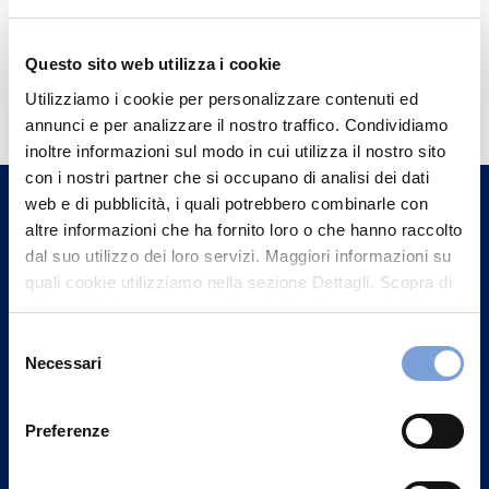
Questo sito web utilizza i cookie
Hai bisogno di
Utilizziamo i cookie per personalizzare contenuti ed
informazioni?
annunci e per analizzare il nostro traffico. Condividiamo
Trova l'Agenzia più vicina a te e parla con
inoltre informazioni sul modo in cui utilizza il nostro sito
con i nostri partner che si occupano di analisi dei dati
un nostro Agente.
web e di pubblicità, i quali potrebbero combinarle con
altre informazioni che ha fornito loro o che hanno raccolto
Contattaci
dal suo utilizzo dei loro servizi. Maggiori informazioni su
quali cookie utilizziamo nella sezione Dettagli. Scopra di
più su chi siamo, come può contattarci e come trattiamo i
dati personali nella nostra Informativa sulla privacy che
Selezione
può trovare nel footer del sito nella sezione "Informativa
Necessari
del
Privacy del sito".
consenso
Preferenze