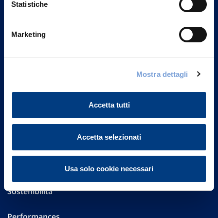
Statistiche
Marketing
Vittoria Assicurazioni S.p.A.
Via Ignazio Gardella, 2
20149 Milano
Part. IVA 01329510158
Mostra dettagli
FAQ
Accetta tutti
Governance
Accetta selezionati
Investor Relations
Altre informazioni
Usa solo cookie necessari
Sostenibilità
Performances