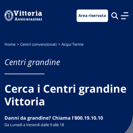
Vai
Vai
Vai
al
al
al
Area riservata
menu
contenuto
footer
di
principale
navigazione
Home
Centri convenzionati
Acqui Terme
Centri grandine
Cerca i Centri grandine
Vittoria
Danni da grandine? Chiama l'800.19.10.10
Da Lunedì a Venerdì dalle 9 alle 18