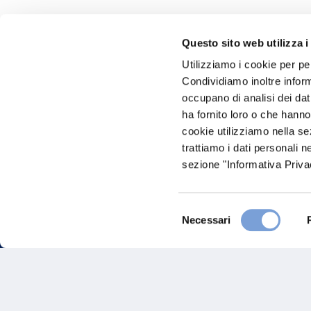
Questo sito web utilizza i
Hai bi
Utilizziamo i cookie per pe
Condividiamo inoltre informa
Trova l'A
occupano di analisi dei dat
nostro Ag
ha fornito loro o che hanno
cookie utilizziamo nella s
trattiamo i dati personali n
sezione "Informativa Privac
Selezione
Necessari
del
consenso
FAQ
Gove