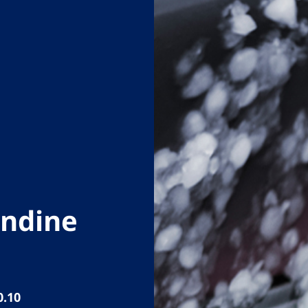
andine
0.10