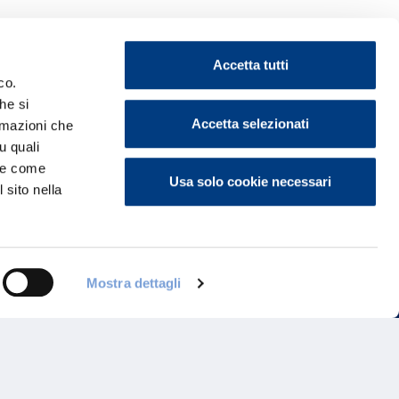
Accetta tutti
co.
he si
ontattaci
Accetta selezionati
ormazioni che
u quali
i e come
Usa solo cookie necessari
 sito nella
Mostra dettagli
Programma di Fidelizzazione
Reclami