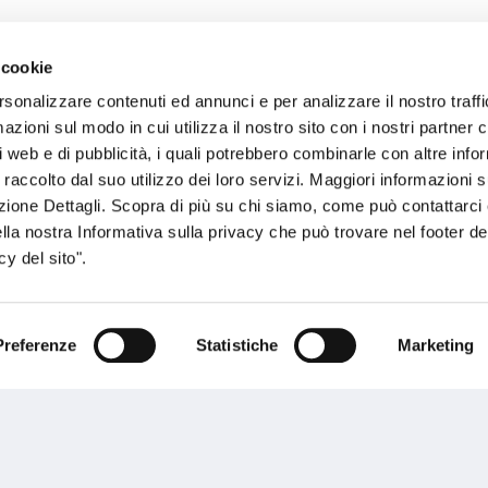
 cookie
sogno di informazioni?
rsonalizzare contenuti ed annunci e per analizzare il nostro traffi
zioni sul modo in cui utilizza il nostro sito con i nostri partner c
genzia più vicina a te e parla con un
C
i web e di pubblicità, i quali potrebbero combinarle con altre inf
ente.
 raccolto dal suo utilizzo dei loro servizi. Maggiori informazioni s
ezione Dettagli. Scopra di più su chi siamo, come può contattarc
ella nostra Informativa sulla privacy che può trovare nel footer del
y del sito".
Preferenze
Statistiche
Marketing
Performances
rnance
Press