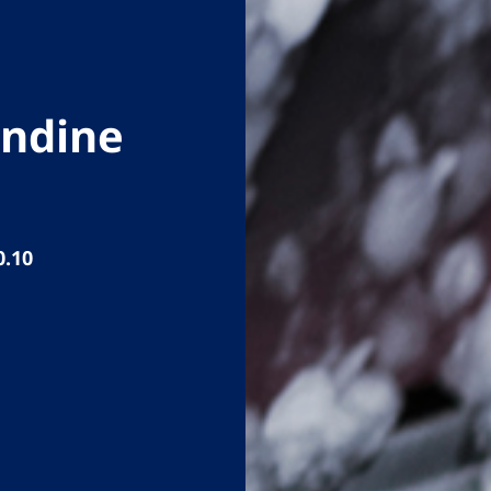
andine
0.10