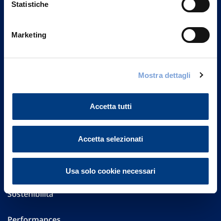
Statistiche
Marketing
Vittoria Assicurazioni S.p.A.
Via Ignazio Gardella, 2
20149 Milano
Part. IVA 01329510158
Mostra dettagli
FAQ
Accetta tutti
Governance
Accetta selezionati
Investor Relations
Altre informazioni
Usa solo cookie necessari
Sostenibilità
Performances