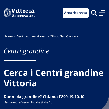
Vai
Vai
Vai
al
al
al
Area riservata
menu
contenuto
footer
di
principale
navigazione
Home
Centri convenzionati
Zibido San Giacomo
Centri grandine
Cerca i Centri grandine
Vittoria
Danni da grandine? Chiama l'800.19.10.10
Da Lunedì a Venerdì dalle 9 alle 18