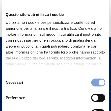
Questo sito web utilizza i cookie
Hai bisogno di
Utilizziamo i cookie per personalizzare contenuti ed
informazioni?
annunci e per analizzare il nostro traffico. Condividiamo
Trova l'Agenzia più vicina a te e parla con
inoltre informazioni sul modo in cui utilizza il nostro sito
con i nostri partner che si occupano di analisi dei dati
un nostro Agente.
web e di pubblicità, i quali potrebbero combinarle con
altre informazioni che ha fornito loro o che hanno raccolto
Contattaci
dal suo utilizzo dei loro servizi. Maggiori informazioni su
quali cookie utilizziamo nella sezione Dettagli. Scopra di
più su chi siamo, come può contattarci e come trattiamo i
dati personali nella nostra Informativa sulla privacy che
Selezione
può trovare nel footer del sito nella sezione "Informativa
Necessari
del
Privacy del sito".
consenso
Preferenze