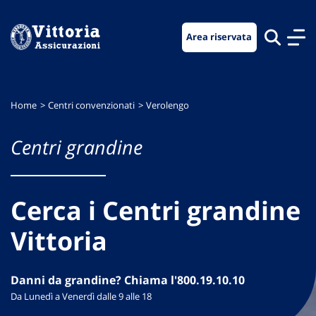
Vai
Vai
Vai
al
al
al
Area riservata
menu
contenuto
footer
di
principale
navigazione
Home
Centri convenzionati
Verolengo
Centri grandine
Cerca i Centri grandine
Vittoria
Danni da grandine? Chiama l'800.19.10.10
Da Lunedì a Venerdì dalle 9 alle 18