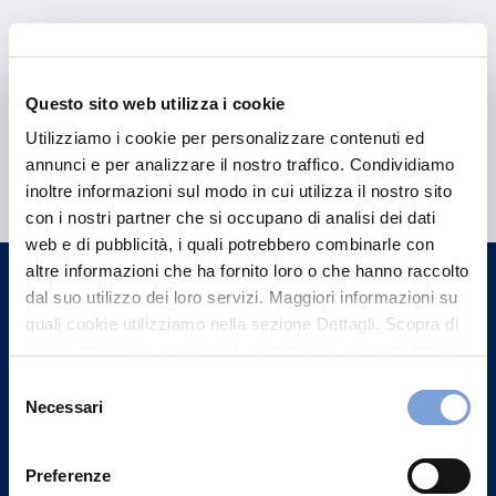
Questo sito web utilizza i cookie
Utilizziamo i cookie per personalizzare contenuti ed
Hai bisogno di
annunci e per analizzare il nostro traffico. Condividiamo
informazioni?
inoltre informazioni sul modo in cui utilizza il nostro sito
con i nostri partner che si occupano di analisi dei dati
Trova l'Agenzia più vicina a te e parla con
web e di pubblicità, i quali potrebbero combinarle con
un nostro Agente.
altre informazioni che ha fornito loro o che hanno raccolto
dal suo utilizzo dei loro servizi. Maggiori informazioni su
Contattaci
quali cookie utilizziamo nella sezione Dettagli. Scopra di
più su chi siamo, come può contattarci e come trattiamo i
dati personali nella nostra Informativa sulla privacy che
Selezione
può trovare nel footer del sito nella sezione "Informativa
Necessari
del
Privacy del sito".
consenso
Preferenze