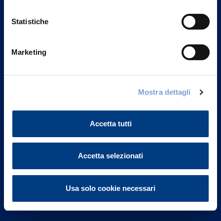
Statistiche
Marketing
Vittoria Assicurazioni S.p.A.
Via Ignazio Gardella, 2
Mostra dettagli
20149 Milano
Part. IVA 01329510158
Accetta tutti
FAQ
Accetta selezionati
Governance
Investor Relations
Usa solo cookie necessari
Altre informazioni