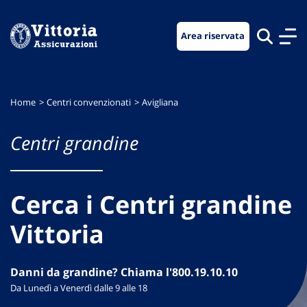
Vai
Vai
Vai
al
al
al
Area riservata
menu
contenuto
footer
di
principale
navigazione
Home
Centri convenzionati
Avigliana
Centri grandine
Cerca i Centri grandine
Vittoria
Danni da grandine? Chiama l'800.19.10.10
Da Lunedì a Venerdì dalle 9 alle 18