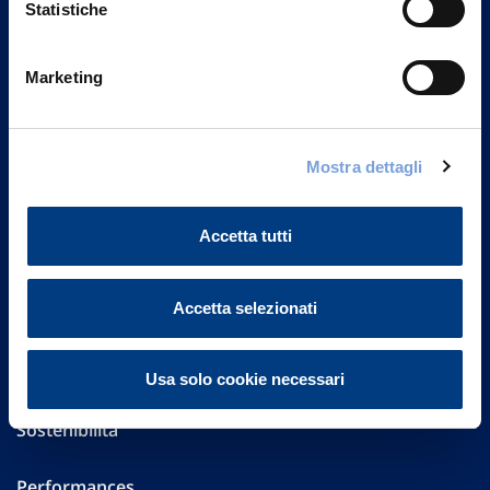
Statistiche
Marketing
Vittoria Assicurazioni S.p.A.
Via Ignazio Gardella, 2
20149 Milano
Part. IVA 01329510158
Mostra dettagli
FAQ
Accetta tutti
Governance
Accetta selezionati
Investor Relations
Altre informazioni
Usa solo cookie necessari
Sostenibilità
Performances