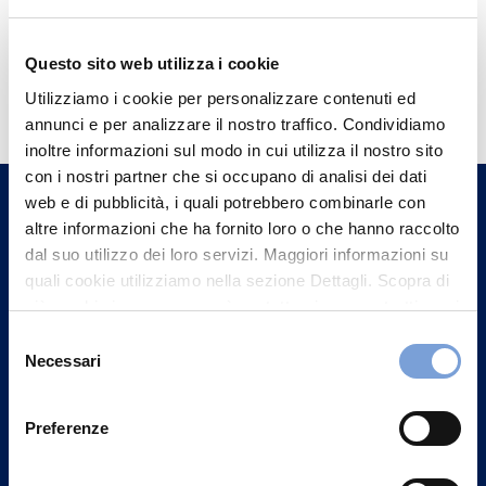
Questo sito web utilizza i cookie
Hai bisogno di
Utilizziamo i cookie per personalizzare contenuti ed
informazioni?
annunci e per analizzare il nostro traffico. Condividiamo
Trova l'Agenzia più vicina a te e parla con
inoltre informazioni sul modo in cui utilizza il nostro sito
con i nostri partner che si occupano di analisi dei dati
un nostro Agente.
web e di pubblicità, i quali potrebbero combinarle con
altre informazioni che ha fornito loro o che hanno raccolto
Contattaci
dal suo utilizzo dei loro servizi. Maggiori informazioni su
quali cookie utilizziamo nella sezione Dettagli. Scopra di
più su chi siamo, come può contattarci e come trattiamo i
dati personali nella nostra Informativa sulla privacy che
Selezione
può trovare nel footer del sito nella sezione "Informativa
Necessari
del
Privacy del sito".
consenso
Preferenze