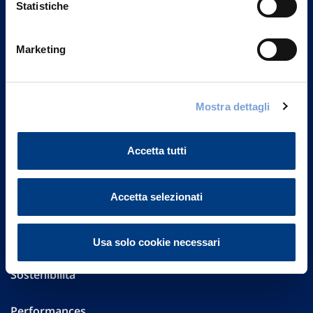
Statistiche
Marketing
Vittoria Assicurazioni S.p.A.
Via Ignazio Gardella, 2
20149 Milano
Part. IVA 01329510158
Mostra dettagli
FAQ
Accetta tutti
Governance
Accetta selezionati
Investor Relations
Altre informazioni
Usa solo cookie necessari
Sostenibilità
Performances