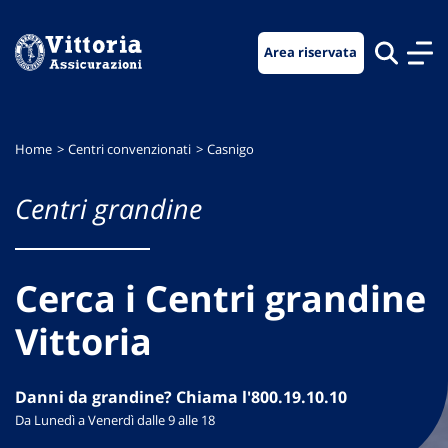
Vai
Vai
Vai
al
al
al
Area riservata
menu
contenuto
footer
di
principale
navigazione
Home
Centri convenzionati
Casnigo
Centri grandine
Cerca i Centri grandine
Vittoria
Danni da grandine? Chiama l'800.19.10.10
Da Lunedì a Venerdì dalle 9 alle 18