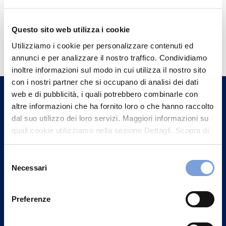
Questo sito web utilizza i cookie
Hai bisogno di
Utilizziamo i cookie per personalizzare contenuti ed
informazioni?
annunci e per analizzare il nostro traffico. Condividiamo
Trova l'Agenzia più vicina a te e parla con
inoltre informazioni sul modo in cui utilizza il nostro sito
con i nostri partner che si occupano di analisi dei dati
un nostro Agente.
web e di pubblicità, i quali potrebbero combinarle con
altre informazioni che ha fornito loro o che hanno raccolto
Contattaci
dal suo utilizzo dei loro servizi. Maggiori informazioni su
quali cookie utilizziamo nella sezione Dettagli. Scopra di
più su chi siamo, come può contattarci e come trattiamo i
dati personali nella nostra Informativa sulla privacy che
Selezione
può trovare nel footer del sito nella sezione "Informativa
Necessari
del
Privacy del sito".
consenso
Preferenze