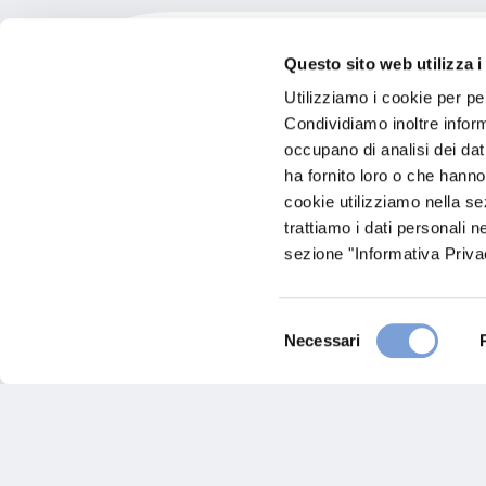
Questo sito web utilizza i
Utilizziamo i cookie per pe
Condividiamo inoltre informa
Genyio Servizi E Soluzio
occupano di analisi dei dat
ha fornito loro o che hanno
cookie utilizziamo nella s
In Evidenza
trattiamo i dati personali n
Via Dei Tornitori 2
sezione "Informativa Privac
6049 Spoleto (PG)
Indicazioni
Selezione
Visita il sito
Necessari
del
consenso