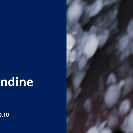
andine
0.10