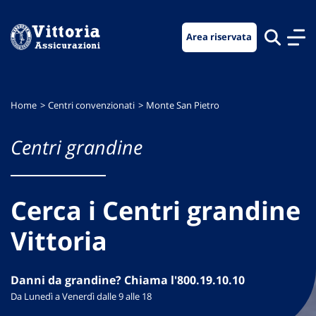
Vai
Vai
Vai
al
al
al
Area riservata
menu
contenuto
footer
di
principale
navigazione
Home
Centri convenzionati
Monte San Pietro
Centri grandine
Cerca i Centri grandine
Vittoria
Danni da grandine? Chiama l'800.19.10.10
Da Lunedì a Venerdì dalle 9 alle 18