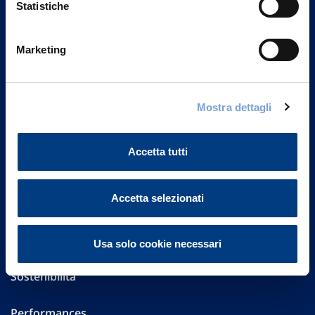
Statistiche
Marketing
Vittoria Assicurazioni S.p.A.
Via Ignazio Gardella, 2
20149 Milano
Part. IVA 01329510158
Mostra dettagli
FAQ
Accetta tutti
Governance
Accetta selezionati
Investor Relations
Altre informazioni
Usa solo cookie necessari
Sostenibilità
Performances