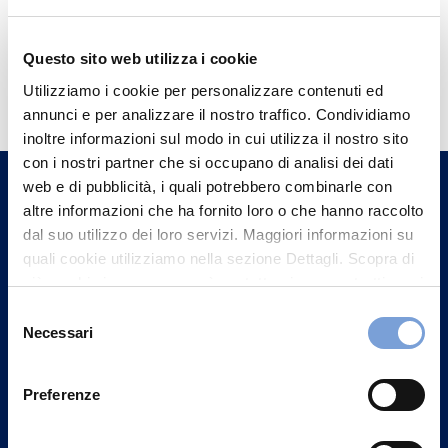
Questo sito web utilizza i cookie
Hai bisogno di
Utilizziamo i cookie per personalizzare contenuti ed
informazioni?
annunci e per analizzare il nostro traffico. Condividiamo
Trova l'Agenzia più vicina a te e parla con
inoltre informazioni sul modo in cui utilizza il nostro sito
con i nostri partner che si occupano di analisi dei dati
un nostro Agente.
web e di pubblicità, i quali potrebbero combinarle con
altre informazioni che ha fornito loro o che hanno raccolto
Contattaci
dal suo utilizzo dei loro servizi. Maggiori informazioni su
quali cookie utilizziamo nella sezione Dettagli. Scopra di
più su chi siamo, come può contattarci e come trattiamo i
dati personali nella nostra Informativa sulla privacy che
Selezione
può trovare nel footer del sito nella sezione "Informativa
Necessari
del
Privacy del sito".
consenso
Preferenze