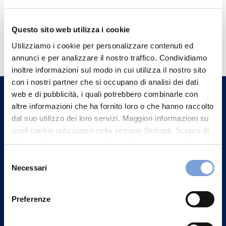
Questo sito web utilizza i cookie
Hai bisogno di
Utilizziamo i cookie per personalizzare contenuti ed
informazioni?
annunci e per analizzare il nostro traffico. Condividiamo
Trova l'Agenzia più vicina a te e parla con
inoltre informazioni sul modo in cui utilizza il nostro sito
con i nostri partner che si occupano di analisi dei dati
un nostro Agente.
web e di pubblicità, i quali potrebbero combinarle con
altre informazioni che ha fornito loro o che hanno raccolto
Contattaci
dal suo utilizzo dei loro servizi. Maggiori informazioni su
quali cookie utilizziamo nella sezione Dettagli. Scopra di
più su chi siamo, come può contattarci e come trattiamo i
dati personali nella nostra Informativa sulla privacy che
Selezione
può trovare nel footer del sito nella sezione "Informativa
Necessari
del
Privacy del sito".
consenso
Preferenze