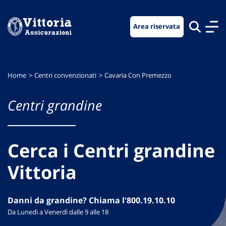
Vai
Vai
Vai
al
al
al
Area riservata
menu
contenuto
footer
di
principale
navigazione
Home
Centri convenzionati
Cavaria Con Premezzo
Centri grandine
Cerca i Centri grandine
Vittoria
Danni da grandine? Chiama l'800.19.10.10
Da Lunedì a Venerdì dalle 9 alle 18