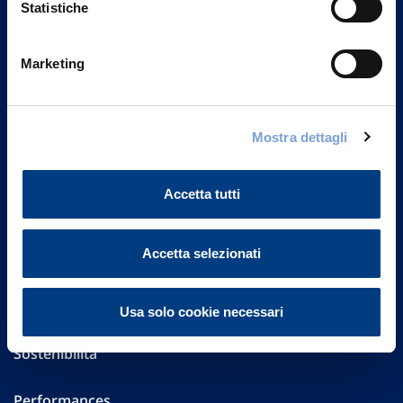
Statistiche
Marketing
Vittoria Assicurazioni S.p.A.
Via Ignazio Gardella, 2
20149 Milano
Part. IVA 01329510158
Mostra dettagli
FAQ
Accetta tutti
Governance
Accetta selezionati
Investor Relations
Altre informazioni
Usa solo cookie necessari
Sostenibilità
Performances