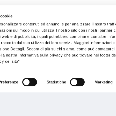
 cookie
sogno di informazioni?
rsonalizzare contenuti ed annunci e per analizzare il nostro traffi
zioni sul modo in cui utilizza il nostro sito con i nostri partner c
genzia più vicina a te e parla con un
C
i web e di pubblicità, i quali potrebbero combinarle con altre inf
ente.
 raccolto dal suo utilizzo dei loro servizi. Maggiori informazioni s
ezione Dettagli. Scopra di più su chi siamo, come può contattarc
ella nostra Informativa sulla privacy che può trovare nel footer del
y del sito".
Preferenze
Statistiche
Marketing
Performances
rnance
Press