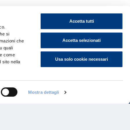
Accetta tutti
co.
he si
ontattaci
Accetta selezionati
ormazioni che
u quali
i e come
Usa solo cookie necessari
 sito nella
Mostra dettagli
Programma di Fidelizzazione
Reclami