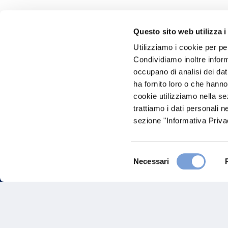
Questo sito web utilizza i
Hai bi
Utilizziamo i cookie per pe
Condividiamo inoltre informa
Trova l'A
occupano di analisi dei dat
nostro Ag
ha fornito loro o che hanno
cookie utilizziamo nella s
trattiamo i dati personali n
sezione "Informativa Privac
Selezione
Necessari
del
consenso
FAQ
Gove