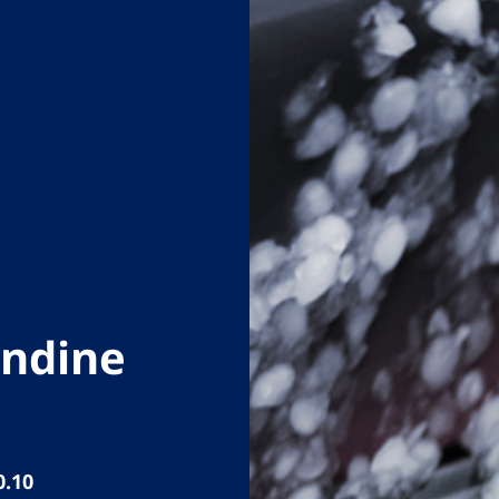
andine
0.10