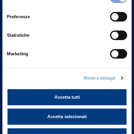
Privacy del sito".
consenso
Preferenze
Statistiche
Marketing
Mostra dettagli
Vittoria Assicurazioni S.p.A.
Via Ignazio Gardella, 2
Accetta tutti
20149 Milano
Part. IVA 01329510158
Accetta selezionati
FAQ