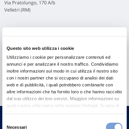
Via Pratolungo, 170 A/b
Velletri (RM)
Questo sito web utilizza i cookie
Utilizziamo i cookie per personalizzare contenuti ed
annunci e per analizzare il nostro traffico. Condividiamo
inoltre informazioni sul modo in cui utilizza il nostro sito
con i nostri partner che si occupano di analisi dei dati
Hai bisogno di
web e di pubblicità, i quali potrebbero combinarle con
informazioni?
altre informazioni che ha fornito loro o che hanno raccolto
dal suo utilizzo dei loro servizi. Maggiori informazioni su
Trova l'Agenzia più vicina a te e parla con
quali cookie utilizziamo nella sezione Dettagli. Scopra di
un nostro Agente.
più su chi siamo, come può contattarci e come trattiamo i
dati personali nella nostra Informativa sulla privacy che
Selezione
Contattaci
può trovare nel footer del sito nella sezione "Informativa
Necessari
del