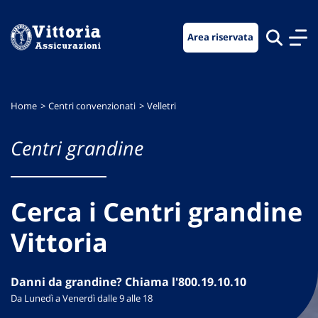
Vai
Vai
Vai
al
al
al
Area riservata
menu
contenuto
footer
di
principale
navigazione
Home
Centri convenzionati
Velletri
Centri grandine
Cerca i Centri grandine
Vittoria
Danni da grandine? Chiama l'800.19.10.10
Da Lunedì a Venerdì dalle 9 alle 18