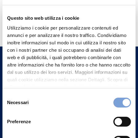
Questo sito web utilizza i cookie
Hai bisogno di
Utilizziamo i cookie per personalizzare contenuti ed
informazioni?
annunci e per analizzare il nostro traffico. Condividiamo
Trova l'Agenzia più vicina a te e parla con
inoltre informazioni sul modo in cui utilizza il nostro sito
con i nostri partner che si occupano di analisi dei dati
un nostro Agente.
web e di pubblicità, i quali potrebbero combinarle con
altre informazioni che ha fornito loro o che hanno raccolto
Contattaci
dal suo utilizzo dei loro servizi. Maggiori informazioni su
quali cookie utilizziamo nella sezione Dettagli. Scopra di
più su chi siamo, come può contattarci e come trattiamo i
dati personali nella nostra Informativa sulla privacy che
Selezione
può trovare nel footer del sito nella sezione "Informativa
Necessari
del
Privacy del sito".
consenso
Preferenze