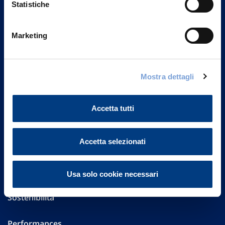
Statistiche
Marketing
Vittoria Assicurazioni S.p.A.
Via Ignazio Gardella, 2
20149 Milano
Part. IVA 01329510158
Mostra dettagli
FAQ
Accetta tutti
Governance
Accetta selezionati
Investor Relations
Altre informazioni
Usa solo cookie necessari
Sostenibilità
Performances