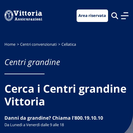
Vai
Vai
Vai
al
al
al
Area riservata
menu
contenuto
footer
di
principale
navigazione
Home
Centri convenzionati
Cellatica
Centri grandine
Cerca i Centri grandine
Vittoria
Danni da grandine? Chiama l'800.19.10.10
Da Lunedì a Venerdì dalle 9 alle 18