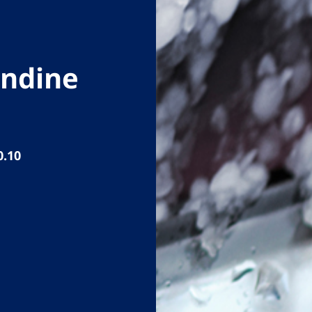
andine
0.10