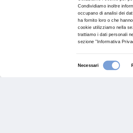
Condividiamo inoltre informa
occupano di analisi dei dat
ha fornito loro o che hanno
cookie utilizziamo nella s
trattiamo i dati personali n
sezione "Informativa Privac
Maestri Spa
Selezione
Via Guido Dorso, 17
Necessari
del
42124 Reggio Emilia (RE)
consenso