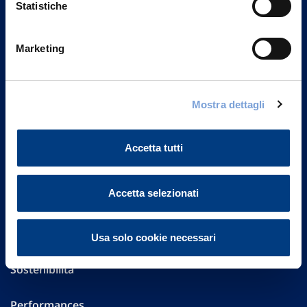
Statistiche
Marketing
Vittoria Assicurazioni S.p.A.
Via Ignazio Gardella, 2
20149 Milano
Part. IVA 01329510158
Mostra dettagli
FAQ
Accetta tutti
Governance
Accetta selezionati
Investor Relations
Altre informazioni
Usa solo cookie necessari
Sostenibilità
Performances