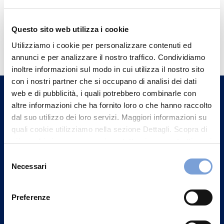
Questo sito web utilizza i cookie
Hai bisogno di
Utilizziamo i cookie per personalizzare contenuti ed
informazioni?
annunci e per analizzare il nostro traffico. Condividiamo
Trova l'Agenzia più vicina a te e parla con
inoltre informazioni sul modo in cui utilizza il nostro sito
con i nostri partner che si occupano di analisi dei dati
un nostro Agente.
web e di pubblicità, i quali potrebbero combinarle con
altre informazioni che ha fornito loro o che hanno raccolto
Contattaci
dal suo utilizzo dei loro servizi. Maggiori informazioni su
quali cookie utilizziamo nella sezione Dettagli. Scopra di
più su chi siamo, come può contattarci e come trattiamo i
dati personali nella nostra Informativa sulla privacy che
Selezione
può trovare nel footer del sito nella sezione "Informativa
Necessari
del
Privacy del sito".
consenso
Preferenze