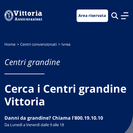
Vai
Vai
Vai
al
al
al
Area riservata
menu
contenuto
footer
di
principale
navigazione
Home
Centri convenzionati
Ivrea
Centri grandine
Cerca i Centri grandine
Vittoria
Danni da grandine? Chiama l'800.19.10.10
Da Lunedì a Venerdì dalle 9 alle 18