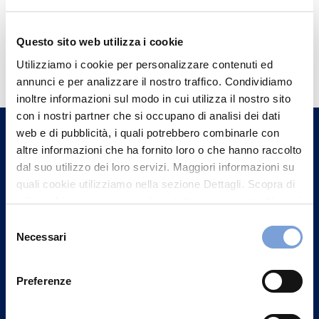
Questo sito web utilizza i cookie
Hai bisogno di
Utilizziamo i cookie per personalizzare contenuti ed
informazioni?
annunci e per analizzare il nostro traffico. Condividiamo
Trova l'Agenzia più vicina a te e parla con
inoltre informazioni sul modo in cui utilizza il nostro sito
con i nostri partner che si occupano di analisi dei dati
un nostro Agente.
web e di pubblicità, i quali potrebbero combinarle con
altre informazioni che ha fornito loro o che hanno raccolto
Contattaci
dal suo utilizzo dei loro servizi. Maggiori informazioni su
quali cookie utilizziamo nella sezione Dettagli. Scopra di
più su chi siamo, come può contattarci e come trattiamo i
dati personali nella nostra Informativa sulla privacy che
Selezione
può trovare nel footer del sito nella sezione "Informativa
Necessari
del
Privacy del sito".
consenso
Preferenze