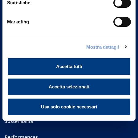
Statistiche
Marketing
Vittoria Assicurazioni S.p.A.
Via Ignazio Gardella, 2
20149 Milano
Part. IVA 01329510158
Mostra dettagli
FAQ
Accetta tutti
Governance
Accetta selezionati
Investor Relations
Altre informazioni
Usa solo cookie necessari
Sostenibilità
Performances