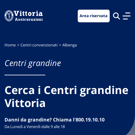
Vai
Vai
Vai
al
al
al
Area riservata
menu
contenuto
footer
di
principale
navigazione
Home
Centri convenzionati
Albenga
Centri grandine
Cerca i Centri grandine
Vittoria
Danni da grandine? Chiama l'800.19.10.10
Da Lunedì a Venerdì dalle 9 alle 18