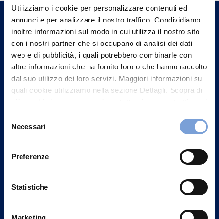
un nostro Agente.
Utilizziamo i cookie per personalizzare contenuti ed
annunci e per analizzare il nostro traffico. Condividiamo
inoltre informazioni sul modo in cui utilizza il nostro sito
Contattaci
con i nostri partner che si occupano di analisi dei dati
web e di pubblicità, i quali potrebbero combinarle con
altre informazioni che ha fornito loro o che hanno raccolto
dal suo utilizzo dei loro servizi. Maggiori informazioni su
quali cookie utilizziamo nella sezione Dettagli. Scopra di
più su chi siamo, come può contattarci e come trattiamo i
dati personali nella nostra Informativa sulla privacy che
Selezione
può trovare nel footer del sito nella sezione "Informativa
Necessari
del
Privacy del sito".
consenso
Preferenze
Vittoria Assicurazioni S.p.A.
Statistiche
Via Ignazio Gardella, 2
20149 Milano
Marketing