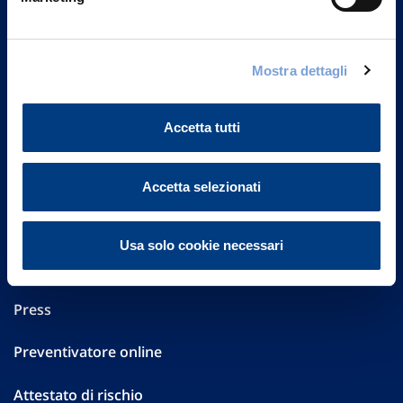
Part. IVA 01329510158
FAQ
Mostra dettagli
Governance
Accetta tutti
Investor Relations
Altre informazioni
Accetta selezionati
Sostenibilità
Usa solo cookie necessari
Performances
Press
Preventivatore online
Attestato di rischio