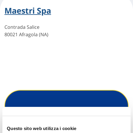
Maestri Spa
Contrada Salice
80021 Afragola (NA)
Hai bisogno di
informazioni?
Questo sito web utilizza i cookie
Trova l'Agenzia più vicina a te e parla con