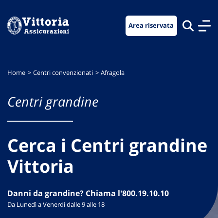
Vai
Vai
Vai
al
al
al
Area riservata
menu
contenuto
footer
di
principale
navigazione
Home
Centri convenzionati
Afragola
Centri grandine
Cerca i Centri grandine
Vittoria
Danni da grandine? Chiama l'800.19.10.10
Da Lunedì a Venerdì dalle 9 alle 18