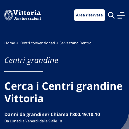
Vai
Vai
Vai
al
al
al
Area riservata
menu
contenuto
footer
di
principale
navigazione
Home
Centri convenzionati
Selvazzano Dentro
Centri grandine
Cerca i Centri grandine
Vittoria
Danni da grandine? Chiama l'800.19.10.10
Da Lunedì a Venerdì dalle 9 alle 18