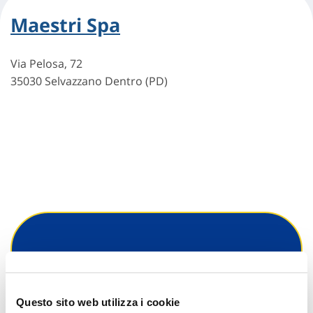
Maestri Spa
Via Pelosa, 72
35030 Selvazzano Dentro (PD)
Hai bisogno di
informazioni?
Questo sito web utilizza i cookie
Trova l'Agenzia più vicina a te e parla con