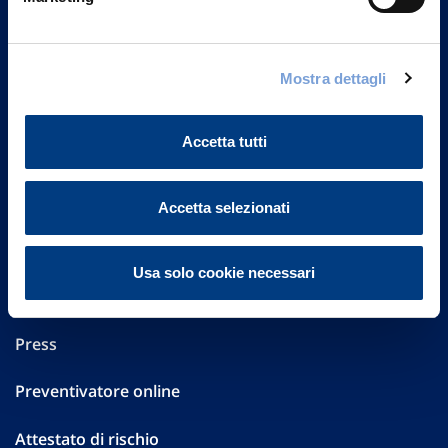
Part. IVA 01329510158
FAQ
Mostra dettagli
Governance
Accetta tutti
Investor Relations
Altre informazioni
Accetta selezionati
Sostenibilità
Usa solo cookie necessari
Performances
Press
Preventivatore online
Attestato di rischio