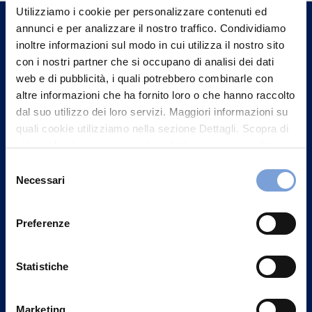
un nostro Agente.
Utilizziamo i cookie per personalizzare contenuti ed
annunci e per analizzare il nostro traffico. Condividiamo
inoltre informazioni sul modo in cui utilizza il nostro sito
Contattaci
con i nostri partner che si occupano di analisi dei dati
web e di pubblicità, i quali potrebbero combinarle con
altre informazioni che ha fornito loro o che hanno raccolto
dal suo utilizzo dei loro servizi. Maggiori informazioni su
quali cookie utilizziamo nella sezione Dettagli. Scopra di
più su chi siamo, come può contattarci e come trattiamo i
dati personali nella nostra Informativa sulla privacy che
Selezione
può trovare nel footer del sito nella sezione "Informativa
Necessari
del
Privacy del sito".
consenso
Preferenze
Vittoria Assicurazioni S.p.A.
Statistiche
Via Ignazio Gardella, 2
20149 Milano
Marketing