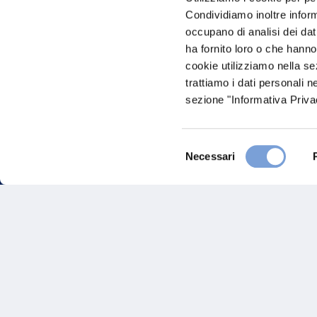
Condividiamo inoltre informa
occupano di analisi dei dat
ha fornito loro o che hanno
cookie utilizziamo nella s
trattiamo i dati personali n
sezione "Informativa Privac
Hai bi
Selezione
Necessari
del
Trova l'A
consenso
nostro Ag