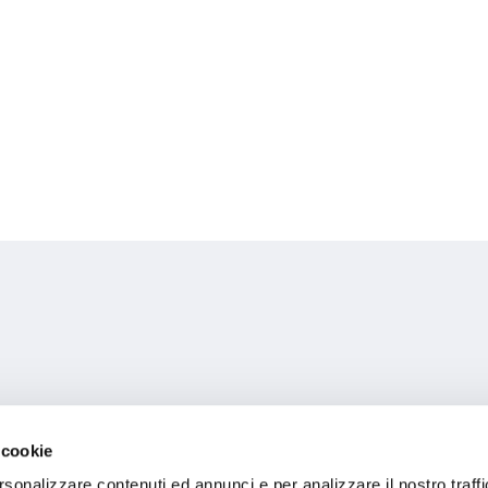
 cookie
rsonalizzare contenuti ed annunci e per analizzare il nostro traffi