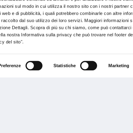
zioni sul modo in cui utilizza il nostro sito con i nostri partner c
i web e di pubblicità, i quali potrebbero combinarle con altre inf
 raccolto dal suo utilizzo dei loro servizi. Maggiori informazioni s
ezione Dettagli. Scopra di più su chi siamo, come può contattarc
ella nostra Informativa sulla privacy che può trovare nel footer del
y del sito".
sogno di informazioni?
Preferenze
Statistiche
Marketing
genzia più vicina a te e parla con un
C
ente.