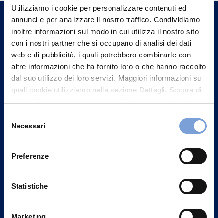
un nostro Agente.
Utilizziamo i cookie per personalizzare contenuti ed
annunci e per analizzare il nostro traffico. Condividiamo
inoltre informazioni sul modo in cui utilizza il nostro sito
Contattaci
con i nostri partner che si occupano di analisi dei dati
web e di pubblicità, i quali potrebbero combinarle con
altre informazioni che ha fornito loro o che hanno raccolto
dal suo utilizzo dei loro servizi. Maggiori informazioni su
quali cookie utilizziamo nella sezione Dettagli. Scopra di
più su chi siamo, come può contattarci e come trattiamo i
dati personali nella nostra Informativa sulla privacy che
Selezione
può trovare nel footer del sito nella sezione "Informativa
Necessari
del
Privacy del sito".
consenso
Preferenze
Vittoria Assicurazioni S.p.A.
Statistiche
Via Ignazio Gardella, 2
20149 Milano
Marketing