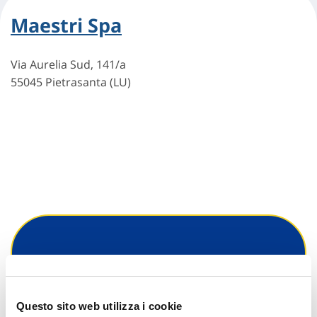
Maestri Spa
Via Aurelia Sud, 141/a
55045 Pietrasanta (LU)
Hai bisogno di
informazioni?
Questo sito web utilizza i cookie
Trova l'Agenzia più vicina a te e parla con