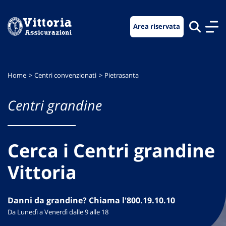
Vai
Vai
Vai
al
al
al
Area riservata
menu
contenuto
footer
di
principale
navigazione
Home
Centri convenzionati
Pietrasanta
Centri grandine
Cerca i Centri grandine
Vittoria
Danni da grandine? Chiama l'800.19.10.10
Da Lunedì a Venerdì dalle 9 alle 18