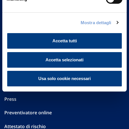
Part. IVA 01329510158
FAQ
Mostra dettagli
Governance
Accetta tutti
Investor Relations
Altre informazioni
Accetta selezionati
Sostenibilità
Usa solo cookie necessari
Performances
Press
Preventivatore online
Attestato di rischio