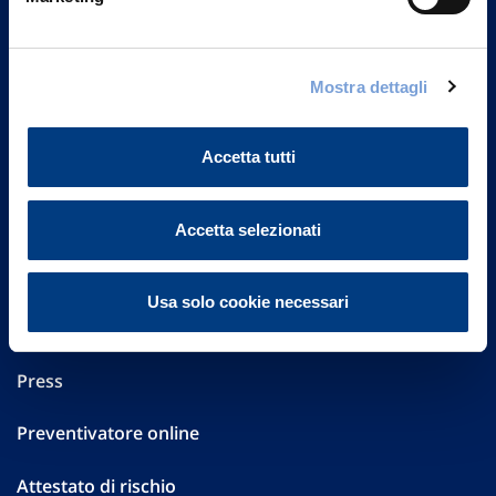
Part. IVA 01329510158
FAQ
Mostra dettagli
Governance
Accetta tutti
Investor Relations
Altre informazioni
Accetta selezionati
Sostenibilità
Usa solo cookie necessari
Performances
Press
Preventivatore online
Attestato di rischio