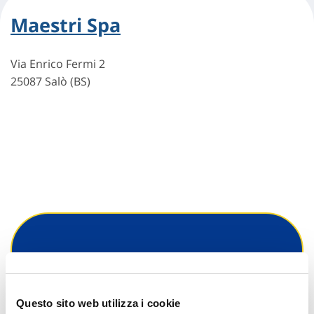
Maestri Spa
Via Enrico Fermi 2
25087 Salò (BS)
Hai bisogno di
informazioni?
Questo sito web utilizza i cookie
Trova l'Agenzia più vicina a te e parla con