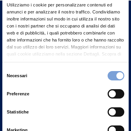
un nostro Agente.
Utilizziamo i cookie per personalizzare contenuti ed
annunci e per analizzare il nostro traffico. Condividiamo
inoltre informazioni sul modo in cui utilizza il nostro sito
Contattaci
con i nostri partner che si occupano di analisi dei dati
web e di pubblicità, i quali potrebbero combinarle con
altre informazioni che ha fornito loro o che hanno raccolto
dal suo utilizzo dei loro servizi. Maggiori informazioni su
quali cookie utilizziamo nella sezione Dettagli. Scopra di
più su chi siamo, come può contattarci e come trattiamo i
dati personali nella nostra Informativa sulla privacy che
Selezione
può trovare nel footer del sito nella sezione "Informativa
Necessari
del
Privacy del sito".
consenso
Preferenze
Vittoria Assicurazioni S.p.A.
Statistiche
Via Ignazio Gardella, 2
20149 Milano
Marketing