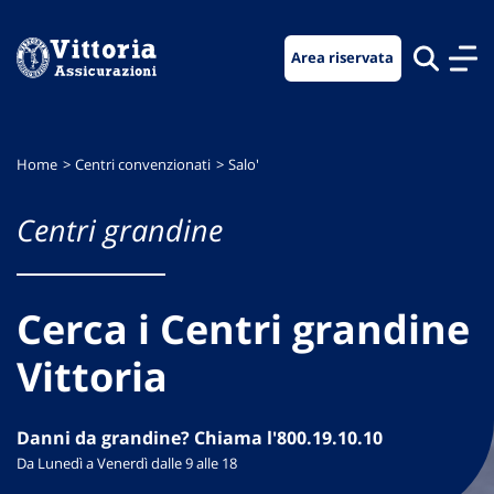
Vai
Vai
Vai
al
al
al
Area riservata
menu
contenuto
footer
di
principale
navigazione
Home
Centri convenzionati
Salo'
Centri grandine
Cerca i Centri grandine
Vittoria
Danni da grandine? Chiama l'800.19.10.10
Da Lunedì a Venerdì dalle 9 alle 18