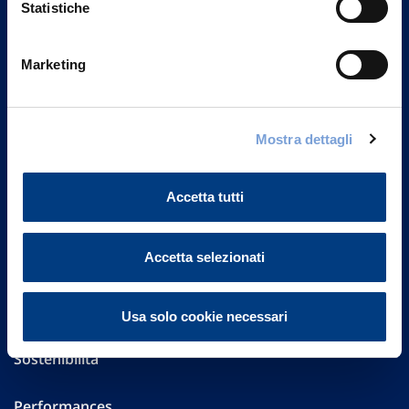
Statistiche
Marketing
Vittoria Assicurazioni S.p.A.
Via Ignazio Gardella, 2
20149 Milano
Part. IVA 01329510158
Mostra dettagli
FAQ
Accetta tutti
Governance
Accetta selezionati
Investor Relations
Altre informazioni
Usa solo cookie necessari
Sostenibilità
Performances