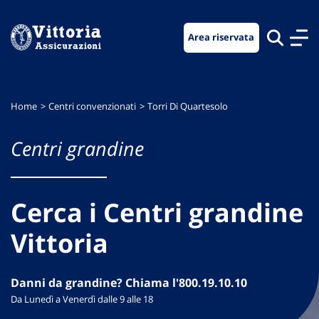
Vai
Vai
Vai
al
al
al
Area riservata
menu
contenuto
footer
di
principale
navigazione
Home
Centri convenzionati
Torri Di Quartesolo
Centri grandine
Cerca i Centri grandine
Vittoria
Danni da grandine? Chiama l'800.19.10.10
Da Lunedì a Venerdì dalle 9 alle 18