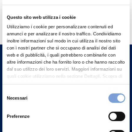
Questo sito web utilizza i cookie
Hai bisogno di
Utilizziamo i cookie per personalizzare contenuti ed
informazioni?
annunci e per analizzare il nostro traffico. Condividiamo
Trova l'Agenzia più vicina a te e parla con
inoltre informazioni sul modo in cui utilizza il nostro sito
con i nostri partner che si occupano di analisi dei dati
un nostro Agente.
web e di pubblicità, i quali potrebbero combinarle con
altre informazioni che ha fornito loro o che hanno raccolto
Contattaci
dal suo utilizzo dei loro servizi. Maggiori informazioni su
quali cookie utilizziamo nella sezione Dettagli. Scopra di
più su chi siamo, come può contattarci e come trattiamo i
dati personali nella nostra Informativa sulla privacy che
Selezione
può trovare nel footer del sito nella sezione "Informativa
Necessari
del
Privacy del sito".
consenso
Preferenze