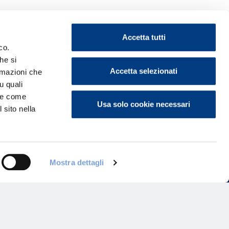
Accetta tutti
co.
he si
ontattaci
Accetta selezionati
ormazioni che
u quali
i e come
Usa solo cookie necessari
 sito nella
Mostra dettagli
Programma di Fidelizzazione
Reclami