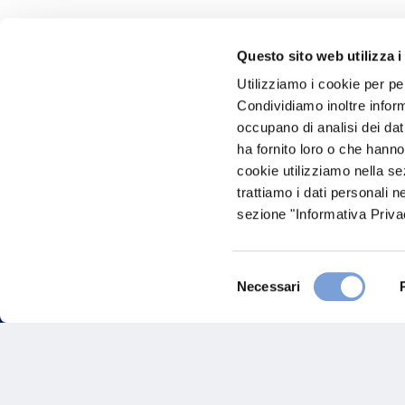
Questo sito web utilizza i
Hai bi
Utilizziamo i cookie per pe
Condividiamo inoltre informa
Trova l'A
occupano di analisi dei dat
nostro Ag
ha fornito loro o che hanno
cookie utilizziamo nella s
trattiamo i dati personali n
sezione "Informativa Privac
Selezione
Necessari
del
consenso
FAQ
Gove