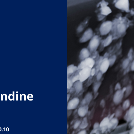
andine
0.10