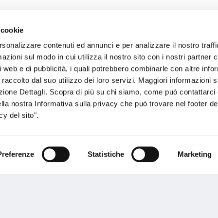
 cookie
sogno di informazioni?
rsonalizzare contenuti ed annunci e per analizzare il nostro traffi
zioni sul modo in cui utilizza il nostro sito con i nostri partner c
genzia più vicina a te e parla con un
C
i web e di pubblicità, i quali potrebbero combinarle con altre inf
ente.
 raccolto dal suo utilizzo dei loro servizi. Maggiori informazioni s
ezione Dettagli. Scopra di più su chi siamo, come può contattarc
ella nostra Informativa sulla privacy che può trovare nel footer del
y del sito".
Preferenze
Statistiche
Marketing
Performances
rnance
Press