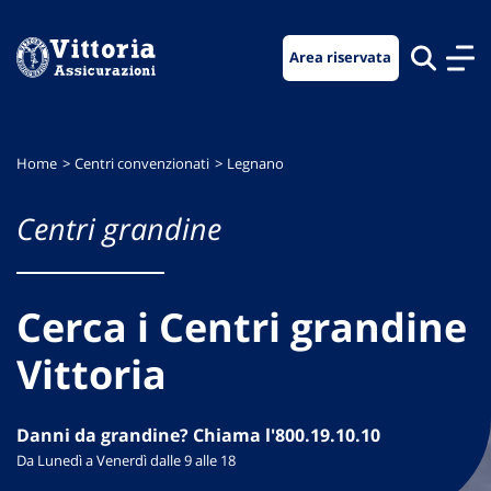
Vai
Vai
Vai
al
al
al
Area riservata
menu
contenuto
footer
di
principale
navigazione
Home
Centri convenzionati
Legnano
Centri grandine
Cerca i Centri grandine
Vittoria
Danni da grandine? Chiama l'800.19.10.10
Da Lunedì a Venerdì dalle 9 alle 18