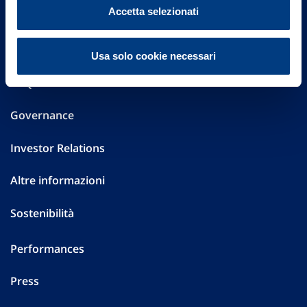
Vittoria Assicurazioni S.p.A.
Accetta selezionati
Via Ignazio Gardella, 2
20149 Milano
Part. IVA 01329510158
Usa solo cookie necessari
FAQ
Governance
Investor Relations
Altre informazioni
Sostenibilità
Performances
Press