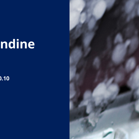
andine
0.10