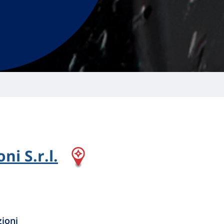
ni S.r.l.
zioni