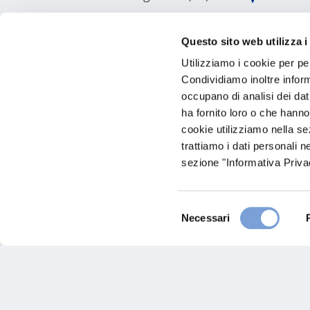
Visita il sito
Questo sito web utilizza i
Utilizziamo i cookie per pe
Condividiamo inoltre informa
occupano di analisi dei dat
ha fornito loro o che hanno
cookie utilizziamo nella s
trattiamo i dati personali n
sezione "Informativa Privac
Maestri Spa
Selezione
Necessari
del
consenso
Via Statale, 118/n
42013 Casalgrande (RE)