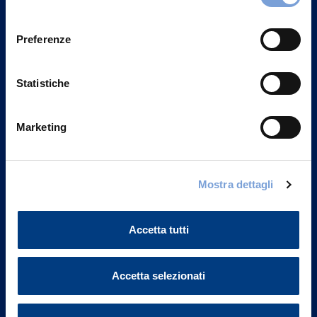
Privacy del sito".
consenso
Preferenze
Statistiche
Marketing
Mostra dettagli
Vittoria Assicurazioni S.p.A.
Via Ignazio Gardella, 2
Accetta tutti
20149 Milano
Part. IVA 01329510158
Accetta selezionati
FAQ