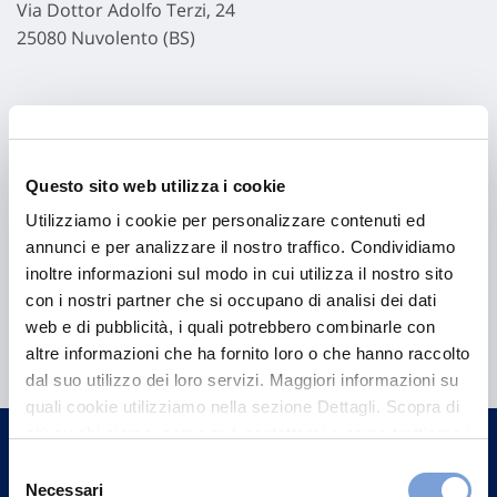
Via Dottor Adolfo Terzi, 24
25080 Nuvolento (BS)
Questo sito web utilizza i cookie
Utilizziamo i cookie per personalizzare contenuti ed
annunci e per analizzare il nostro traffico. Condividiamo
inoltre informazioni sul modo in cui utilizza il nostro sito
con i nostri partner che si occupano di analisi dei dati
Hai bisogno di
web e di pubblicità, i quali potrebbero combinarle con
informazioni?
altre informazioni che ha fornito loro o che hanno raccolto
dal suo utilizzo dei loro servizi. Maggiori informazioni su
Trova l'Agenzia più vicina a te e parla con
quali cookie utilizziamo nella sezione Dettagli. Scopra di
un nostro Agente.
più su chi siamo, come può contattarci e come trattiamo i
dati personali nella nostra Informativa sulla privacy che
Selezione
Contattaci
può trovare nel footer del sito nella sezione "Informativa
Necessari
del