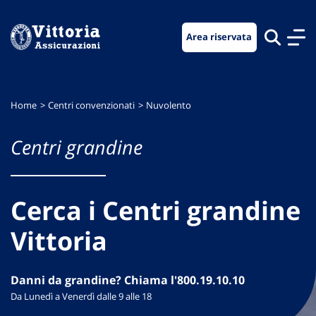
Vai
Vai
Vai
al
al
al
Area riservata
menu
contenuto
footer
di
principale
navigazione
Home
Centri convenzionati
Nuvolento
Centri grandine
Cerca i Centri grandine
Vittoria
Danni da grandine? Chiama l'800.19.10.10
Da Lunedì a Venerdì dalle 9 alle 18