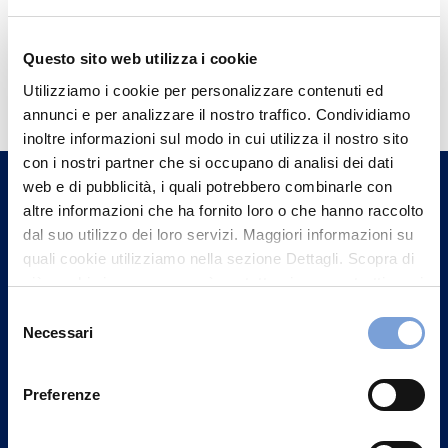
Questo sito web utilizza i cookie
Hai bisogno di
Utilizziamo i cookie per personalizzare contenuti ed
informazioni?
annunci e per analizzare il nostro traffico. Condividiamo
Trova l'Agenzia più vicina a te e parla con
inoltre informazioni sul modo in cui utilizza il nostro sito
con i nostri partner che si occupano di analisi dei dati
un nostro Agente.
web e di pubblicità, i quali potrebbero combinarle con
altre informazioni che ha fornito loro o che hanno raccolto
Contattaci
dal suo utilizzo dei loro servizi. Maggiori informazioni su
quali cookie utilizziamo nella sezione Dettagli. Scopra di
più su chi siamo, come può contattarci e come trattiamo i
dati personali nella nostra Informativa sulla privacy che
Selezione
può trovare nel footer del sito nella sezione "Informativa
Necessari
del
Privacy del sito".
consenso
Preferenze