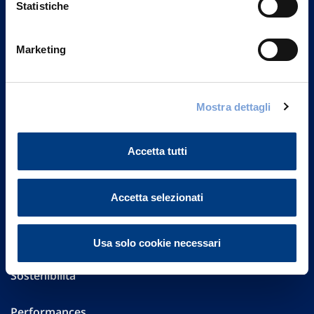
Statistiche
Marketing
Vittoria Assicurazioni S.p.A.
Via Ignazio Gardella, 2
20149 Milano
Part. IVA 01329510158
Mostra dettagli
FAQ
Accetta tutti
Governance
Accetta selezionati
Investor Relations
Altre informazioni
Usa solo cookie necessari
Sostenibilità
Performances