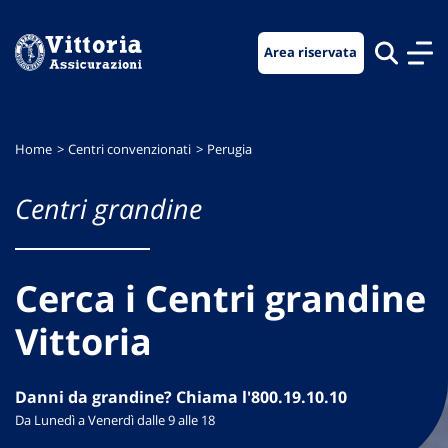
Vai
Vai
Vai
al
al
al
Area riservata
menu
contenuto
footer
di
principale
navigazione
Home
Centri convenzionati
Perugia
Centri grandine
Cerca i Centri grandine
Vittoria
Danni da grandine? Chiama l'800.19.10.10
Da Lunedì a Venerdì dalle 9 alle 18