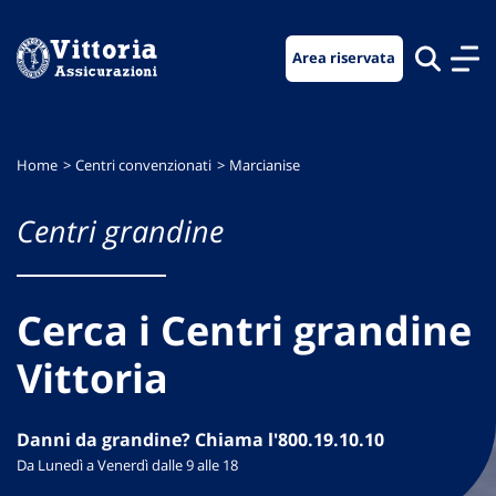
Vai
Vai
Vai
al
al
al
Area riservata
menu
contenuto
footer
di
principale
navigazione
Home
Centri convenzionati
Marcianise
Centri grandine
Cerca i Centri grandine
Vittoria
Danni da grandine? Chiama l'800.19.10.10
Da Lunedì a Venerdì dalle 9 alle 18