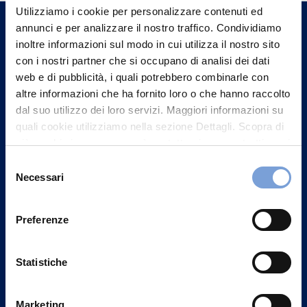
un nostro Agente.
Utilizziamo i cookie per personalizzare contenuti ed
annunci e per analizzare il nostro traffico. Condividiamo
inoltre informazioni sul modo in cui utilizza il nostro sito
Contattaci
con i nostri partner che si occupano di analisi dei dati
web e di pubblicità, i quali potrebbero combinarle con
altre informazioni che ha fornito loro o che hanno raccolto
dal suo utilizzo dei loro servizi. Maggiori informazioni su
quali cookie utilizziamo nella sezione Dettagli. Scopra di
più su chi siamo, come può contattarci e come trattiamo i
dati personali nella nostra Informativa sulla privacy che
Selezione
può trovare nel footer del sito nella sezione "Informativa
Necessari
del
Privacy del sito".
consenso
Preferenze
Vittoria Assicurazioni S.p.A.
Statistiche
Via Ignazio Gardella, 2
20149 Milano
Marketing