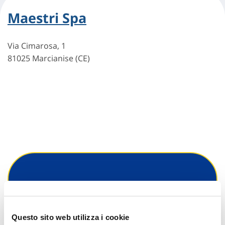
Maestri Spa
Via Cimarosa, 1
81025 Marcianise (CE)
Hai bisogno di
informazioni?
Questo sito web utilizza i cookie
Trova l'Agenzia più vicina a te e parla con