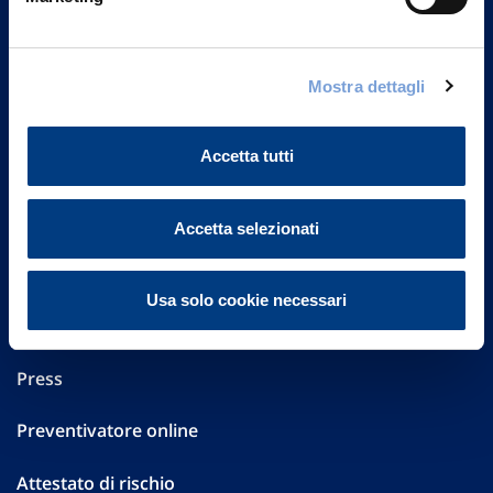
Part. IVA 01329510158
FAQ
Mostra dettagli
Governance
Accetta tutti
Investor Relations
Altre informazioni
Accetta selezionati
Sostenibilità
Usa solo cookie necessari
Performances
Press
Preventivatore online
Attestato di rischio