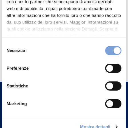
con i nostri partner che si occupano di analisi dei dati
web e di pubblicità, i quali potrebbero combinarle con
altre informazioni che ha fornito loro o che hanno raccolto
dal suo utilizzo dei loro servizi. Maggiori informazioni su
quali cookie utilizziamo nella sezione Dettagli. Scopra di
più su chi siamo, come può contattarci e come trattiamo i
dati personali nella nostra Informativa sulla privacy che
Selezione
può trovare nel footer del sito nella sezione "Informativa
Necessari
del
Privacy del sito".
Hai bisogno di
consenso
informazioni?
Preferenze
Trova l'Agenzia più vicina a te e parla con
un nostro Agente.
Statistiche
Contattaci
Marketing
Mostra dettagli