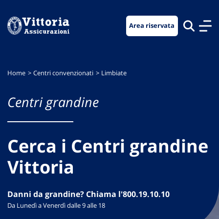
Vai
Vai
Vai
al
al
al
Area riservata
menu
contenuto
footer
di
principale
navigazione
Home
Centri convenzionati
Limbiate
Centri grandine
Cerca i Centri grandine
Vittoria
Danni da grandine? Chiama l'800.19.10.10
Da Lunedì a Venerdì dalle 9 alle 18