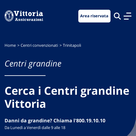
Vai
Vai
Vai
al
al
al
Area riservata
menu
contenuto
footer
di
principale
navigazione
Home
Centri convenzionati
Trinitapoli
Centri grandine
Cerca i Centri grandine
Vittoria
Danni da grandine? Chiama l'800.19.10.10
Da Lunedì a Venerdì dalle 9 alle 18