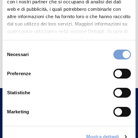
con i nostri partner che si occupano di analisi dei dati
web e di pubblicità, i quali potrebbero combinarle con
altre informazioni che ha fornito loro o che hanno raccolto
dal suo utilizzo dei loro servizi. Maggiori informazioni su
quali cookie utilizziamo nella sezione Dettagli. Scopra di
più su chi siamo, come può contattarci e come trattiamo i
dati personali nella nostra Informativa sulla privacy che
Selezione
può trovare nel footer del sito nella sezione "Informativa
Necessari
del
Privacy del sito".
Hai bisogno di
consenso
informazioni?
Preferenze
Trova l'Agenzia più vicina a te e parla con
un nostro Agente.
Statistiche
Contattaci
Marketing
Mostra dettagli