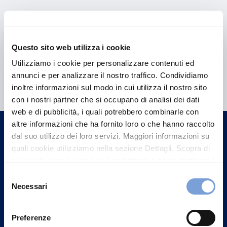
Questo sito web utilizza i cookie
Utilizziamo i cookie per personalizzare contenuti ed
Hai bisogno di
annunci e per analizzare il nostro traffico. Condividiamo
informazioni?
inoltre informazioni sul modo in cui utilizza il nostro sito
con i nostri partner che si occupano di analisi dei dati
Trova l'Agenzia più vicina a te e parla con
web e di pubblicità, i quali potrebbero combinarle con
un nostro Agente.
altre informazioni che ha fornito loro o che hanno raccolto
dal suo utilizzo dei loro servizi. Maggiori informazioni su
Contattaci
quali cookie utilizziamo nella sezione Dettagli. Scopra di
più su chi siamo, come può contattarci e come trattiamo i
dati personali nella nostra Informativa sulla privacy che
Selezione
può trovare nel footer del sito nella sezione "Informativa
Necessari
del
Privacy del sito".
consenso
Preferenze