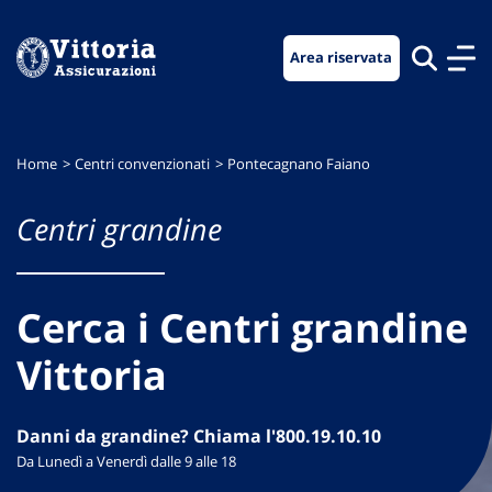
Vai
Vai
Vai
al
al
al
Area riservata
menu
contenuto
footer
di
principale
navigazione
Home
Centri convenzionati
Pontecagnano Faiano
Centri grandine
Cerca i Centri grandine
Vittoria
Danni da grandine? Chiama l'800.19.10.10
Da Lunedì a Venerdì dalle 9 alle 18