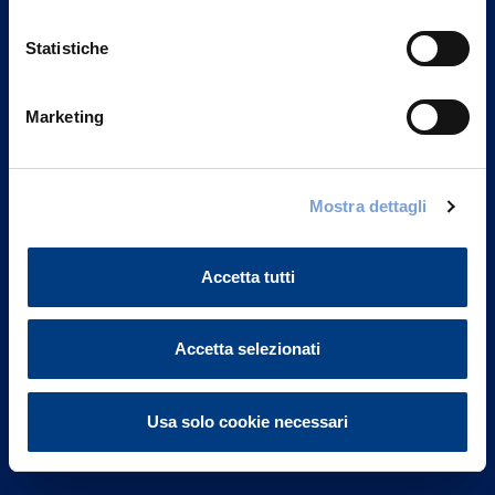
Statistiche
Marketing
Vittoria Assicurazioni S.p.A.
Via Ignazio Gardella, 2
Mostra dettagli
20149 Milano
Part. IVA 01329510158
Accetta tutti
FAQ
Accetta selezionati
Governance
Investor Relations
Usa solo cookie necessari
Altre informazioni