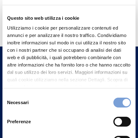
Questo sito web utilizza i cookie
Hai bisogno di
Utilizziamo i cookie per personalizzare contenuti ed
informazioni?
annunci e per analizzare il nostro traffico. Condividiamo
Trova l'Agenzia più vicina a te e parla con
inoltre informazioni sul modo in cui utilizza il nostro sito
con i nostri partner che si occupano di analisi dei dati
un nostro Agente.
web e di pubblicità, i quali potrebbero combinarle con
altre informazioni che ha fornito loro o che hanno raccolto
Contattaci
dal suo utilizzo dei loro servizi. Maggiori informazioni su
quali cookie utilizziamo nella sezione Dettagli. Scopra di
più su chi siamo, come può contattarci e come trattiamo i
dati personali nella nostra Informativa sulla privacy che
Selezione
può trovare nel footer del sito nella sezione "Informativa
Necessari
del
Privacy del sito".
consenso
Preferenze