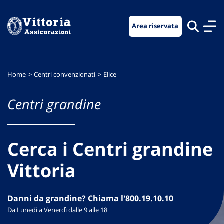
Vai
Vai
Vai
al
al
al
Area riservata
menu
contenuto
footer
di
principale
navigazione
Home
Centri convenzionati
Elice
Centri grandine
Cerca i Centri grandine
Vittoria
Danni da grandine? Chiama l'800.19.10.10
Da Lunedì a Venerdì dalle 9 alle 18