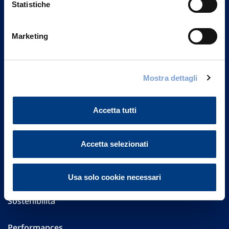
Statistiche
Marketing
Vittoria Assicurazioni S.p.A.
Via Ignazio Gardella, 2
20149 Milano
Part. IVA 01329510158
Mostra dettagli
FAQ
Accetta tutti
Governance
Accetta selezionati
Investor Relations
Altre informazioni
Usa solo cookie necessari
Sostenibilità
Performances